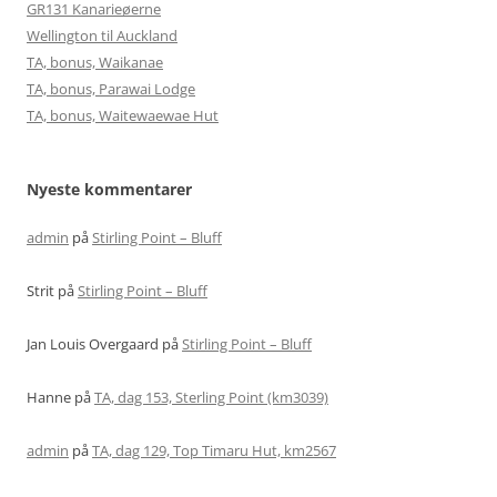
GR131 Kanarieøerne
Wellington til Auckland
TA, bonus, Waikanae
TA, bonus, Parawai Lodge
TA, bonus, Waitewaewae Hut
Nyeste kommentarer
admin
på
Stirling Point – Bluff
Strit
på
Stirling Point – Bluff
Jan Louis Overgaard
på
Stirling Point – Bluff
Hanne
på
TA, dag 153, Sterling Point (km3039)
admin
på
TA, dag 129, Top Timaru Hut, km2567