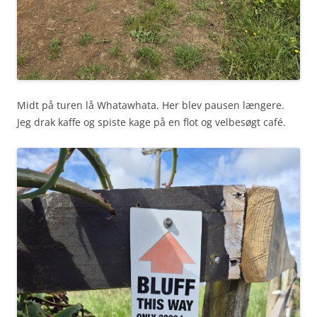
Midt på turen lå Whatawhata. Her blev pausen længere.
Jeg drak kaffe og spiste kage på en flot og velbesøgt café.