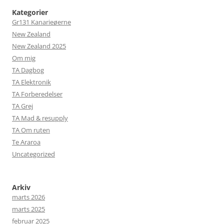
Kategorier
Gr131 Kanarieøerne
New Zealand
New Zealand 2025
Om mig
TA Dagbog
TA Elektronik
TA Forberedelser
TA Grej
TA Mad & resupply
TA Om ruten
Te Araroa
Uncategorized
Arkiv
marts 2026
marts 2025
februar 2025