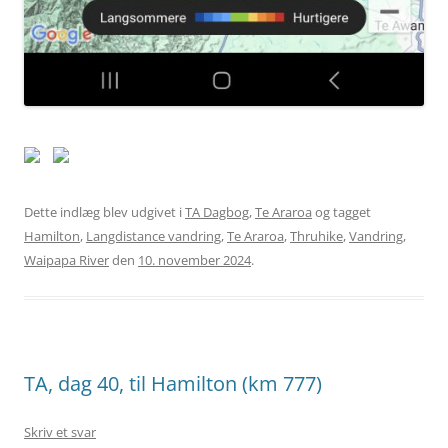
Dette indlæg blev udgivet i
TA Dagbog
,
Te Araroa
og tagget
Hamilton
,
Langdistance vandring
,
Te Araroa
,
Thruhike
,
Vandring
,
Waipapa River
den
10. november 2024
.
TA, dag 40, til Hamilton (km 777)
Skriv et svar