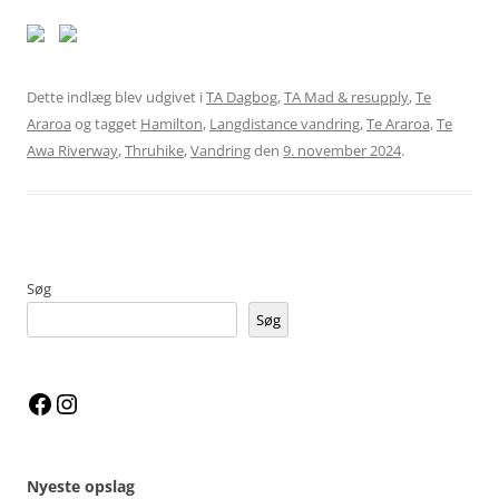
Dette indlæg blev udgivet i
TA Dagbog
,
TA Mad & resupply
,
Te
Araroa
og tagget
Hamilton
,
Langdistance vandring
,
Te Araroa
,
Te
Awa Riverway
,
Thruhike
,
Vandring
den
9. november 2024
.
Søg
Søg
Facebook
Instagram
Nyeste opslag