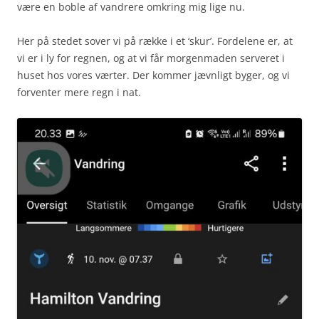
være en boble af vandrere omkring mig lige nu.
Her på stedet sover vi på række i et ‘skur’. Fordelene er, at
vi er i ly for regnen, og at vi får morgenmaden serveret i
huset hos vores værter. Der kommer jævnligt byger, og vi
forventer mere regn i nat.