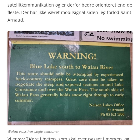
satellitkommunikation og er derfor bedre orienteret end de
fleste. Der har ikke været mobilsignal siden jeg forlod Saint
Arnaud.
Waiau Pass har stejle sektioner
Vi er syv TA’ere i hytten, som skal over passet i morgen, og