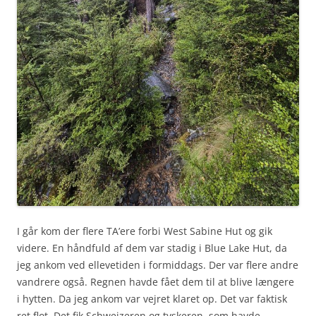
I går kom der flere TA’ere forbi West Sabine Hut og gik
videre. En håndfuld af dem var stadig i Blue Lake Hut, da
jeg ankom ved ellevetiden i formiddags. Der var flere andre
vandrere også. Regnen havde fået dem til at blive længere
i hytten. Da jeg ankom var vejret klaret op. Det var faktisk
ret flot. Det fik Schweizeren og tyskeren, som havde