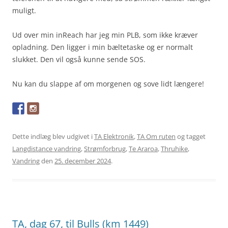
muligt.
Ud over min inReach har jeg min PLB, som ikke kræver
opladning. Den ligger i min bæltetaske og er normalt
slukket. Den vil også kunne sende SOS.
Nu kan du slappe af om morgenen og sove lidt længere!
Dette indlæg blev udgivet i
TA Elektronik
,
TA Om ruten
og tagget
Langdistance vandring
,
Strømforbrug
,
Te Araroa
,
Thruhike
,
Vandring
den
25. december 2024
.
TA, dag 67, til Bulls (km 1449)