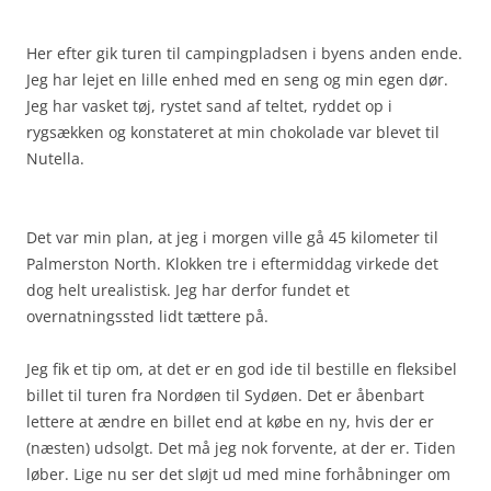
Her efter gik turen til campingpladsen i byens anden ende.
Jeg har lejet en lille enhed med en seng og min egen dør.
Jeg har vasket tøj, rystet sand af teltet, ryddet op i
rygsækken og konstateret at min chokolade var blevet til
Nutella.
Det var min plan, at jeg i morgen ville gå 45 kilometer til
Palmerston North. Klokken tre i eftermiddag virkede det
dog helt urealistisk. Jeg har derfor fundet et
overnatningssted lidt tættere på.
Jeg fik et tip om, at det er en god ide til bestille en fleksibel
billet til turen fra Nordøen til Sydøen. Det er åbenbart
lettere at ændre en billet end at købe en ny, hvis der er
(næsten) udsolgt. Det må jeg nok forvente, at der er. Tiden
løber. Lige nu ser det sløjt ud med mine forhåbninger om