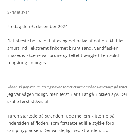
Skriv et svar
Fredag den 6. december 2024
Det blæste helt vildt i aftes og det halve af natten. Alt blev
smurt ind i ekstremt finkornet brunt sand. Vandflasken
knasede, skoene var brune og teltet trængte til en solid
rengøring i morges.
Sådan så papiret ud, da jeg havde tørret et lille område udvendigt på teltet
Jeg var vågen tidligt, men først klar til at gå klokken syv. Der
skulle først støves af!
Turen startede på stranden. Ude mellem klitterne på
indersiden af floden, som fortsatte et lille stykke forbi
campingpladsen. Der var dejligt ved stranden. Lidt