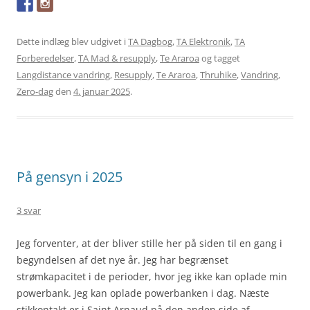
Dette indlæg blev udgivet i
TA Dagbog
,
TA Elektronik
,
TA
Forberedelser
,
TA Mad & resupply
,
Te Araroa
og tagget
Langdistance vandring
,
Resupply
,
Te Araroa
,
Thruhike
,
Vandring
,
Zero-dag
den
4. januar 2025
.
På gensyn i 2025
3 svar
Jeg forventer, at der bliver stille her på siden til en gang i
begyndelsen af det nye år. Jeg har begrænset
strømkapacitet i de perioder, hvor jeg ikke kan oplade min
powerbank. Jeg kan oplade powerbanken i dag. Næste
stikkontakt er i Saint Arnaud på den anden side af