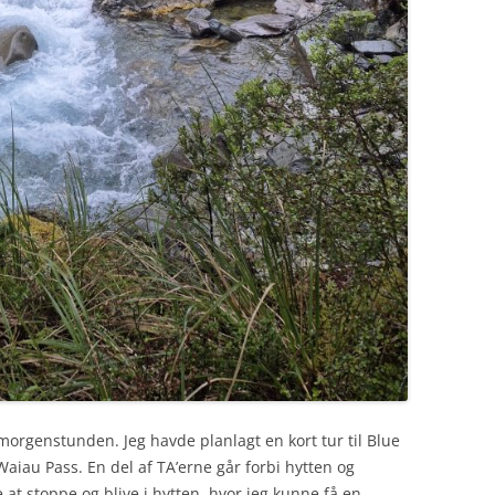
morgenstunden. Jeg havde planlagt en kort tur til Blue
Waiau Pass. En del af TA’erne går forbi hytten og
 at stoppe og blive i hytten, hvor jeg kunne få en