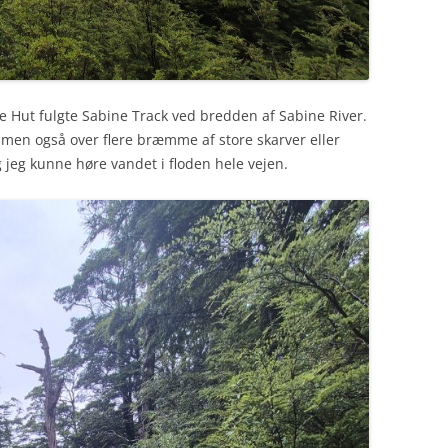
ke Hut fulgte Sabine Track ved bredden af Sabine River.
men også over flere bræmme af store skarver eller
 jeg kunne høre vandet i floden hele vejen.