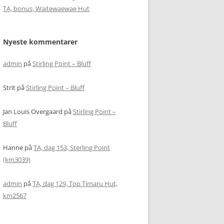
TA, bonus, Waitewaewae Hut
Nyeste kommentarer
admin
på
Stirling Point – Bluff
Strit
på
Stirling Point – Bluff
Jan Louis Overgaard
på
Stirling Point –
Bluff
Hanne
på
TA, dag 153, Sterling Point
(km3039)
admin
på
TA, dag 129, Top Timaru Hut,
km2567