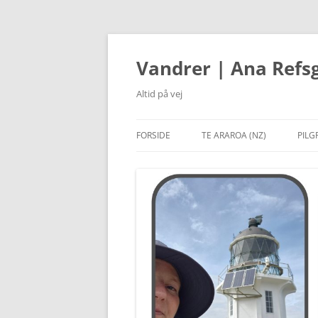
Hop
til
indhold
Vandrer | Ana Refs
Altid på vej
FORSIDE
TE ARAROA (NZ)
PILG