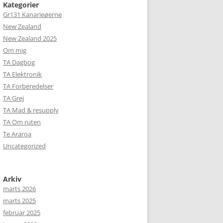
Kategorier
Gr131 Kanarieøerne
New Zealand
New Zealand 2025
Om mig
TA Dagbog
TA Elektronik
TA Forberedelser
TA Grej
TA Mad & resupply
TA Om ruten
Te Araroa
Uncategorized
Arkiv
marts 2026
marts 2025
februar 2025