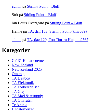
admin
på
Stirling Point – Bluff
Strit
på
Stirling Point – Bluff
Jan Louis Overgaard
på
Stirling Point – Bluff
Hanne
på
TA, dag 153, Sterling Point (km3039)
admin
på
TA, dag 129, Top Timaru Hut, km2567
Kategorier
Gr131 Kanarieøerne
New Zealand
New Zealand 2025
Om mig
TA Dagbog
TA Elektronik
TA Forberedelser
TA Grej
TA Mad & resupply
TA Om ruten
Te Araroa
Uncategorized