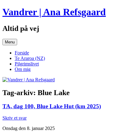
Hop
Vandrer | Ana Refsgaard
til
indhold
Altid på vej
Menu
Forside
Te Araroa (NZ)
Pilgrimslivet
Om mig
Tag-arkiv:
Blue Lake
TA, dag 100, Blue Lake Hut (km 2025)
Skriv et svar
Onsdag den 8. januar 2025