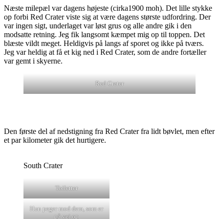
Næste milepæl var dagens højeste (cirka1900 moh). Det lille stykke
op forbi Red Crater viste sig at være dagens største udfordring. Der
var ingen sigt, underlaget var løst grus og alle andre gik i den
modsatte retning. Jeg fik langsomt kæmpet mig op til toppen. Det
blæste vildt meget. Heldigvis på langs af sporet og ikke på tværs.
Jeg var heldig at få et kig ned i Red Crater, som de andre fortæller
var gemt i skyerne.
Red Crater
Den første del af nedstigning fra Red Crater fra lidt bøvlet, men efter
et par kilometer gik det hurtigere.
South Crater
Toiletter
Hun peger mod dem, som er
på vej op