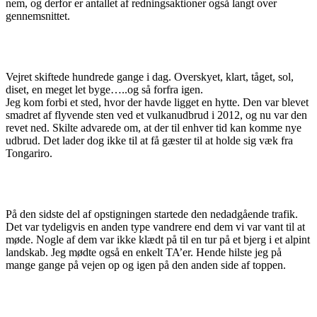
nem, og derfor er antallet af redningsaktioner også langt over
gennemsnittet.
Vejret skiftede hundrede gange i dag. Overskyet, klart, tåget, sol,
diset, en meget let byge…..og så forfra igen.
Jeg kom forbi et sted, hvor der havde ligget en hytte. Den var blevet
smadret af flyvende sten ved et vulkanudbrud i 2012, og nu var den
revet ned. Skilte advarede om, at der til enhver tid kan komme nye
udbrud. Det lader dog ikke til at få gæster til at holde sig væk fra
Tongariro.
På den sidste del af opstigningen startede den nedadgående trafik.
Det var tydeligvis en anden type vandrere end dem vi var vant til at
møde. Nogle af dem var ikke klædt på til en tur på et bjerg i et alpint
landskab. Jeg mødte også en enkelt TA’er. Hende hilste jeg på
mange gange på vejen op og igen på den anden side af toppen.