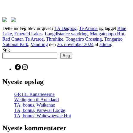
Dette indlæg blev udgivet i
TA Dagbog
,
Te Araroa
og tagget
Blue
Lake
,
Emerald Lakes
,
Langdistance vandring
,
Mangatepopo Hut
,
Red Crater
,
Te Araroa
,
Thruhike
,
Tongariro Crossing
,
Tongariro
National Park
,
Vandring
den
26. november 2024
af
admin
.
Søg
Søg
Facebook
Instagram
Nyeste opslag
GR131 Kanarieøerne
Wellington til Auckland
TA, bonus, Waikanae
TA, bonus, Parawai Lodge
TA, bonus, Waitewaewae Hut
Nyeste kommentarer