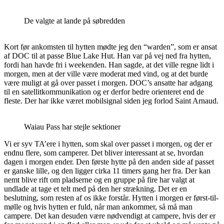
De valgte at lande på søbredden
Kort før ankomsten til hytten mødte jeg den “warden”, som er ansat
af DOC til at passe Blue Lake Hut. Han var på vej ned fra hytten,
fordi han havde fri i weekenden. Han sagde, at det ville regne lidt i
morgen, men at der ville være moderat med vind, og at det burde
være muligt at gå over passet i morgen. DOC’s ansatte har adgang
til en satellitkommunikation og er derfor bedre orienteret end de
fleste. Der har ikke været mobilsignal siden jeg forlod Saint Arnaud.
Waiau Pass har stejle sektioner
Vi er syv TA’ere i hytten, som skal over passet i morgen, og der er
endnu flere, som camperer. Det bliver interessant at se, hvordan
dagen i morgen ender. Den første hytte på den anden side af passet
er ganske lille, og den ligger cirka 11 timers gang her fra. Der kan
nemt blive rift om pladserne og en gruppe på fire har valgt at
undlade at tage et telt med på den her strækning. Det er en
beslutning, som resten af os ikke forstår. Hytten i morgen er først-til-
mølle og hvis hytten er fuld, når man ankommer, så må man
campere. Det kan desuden være nødvendigt at campere, hvis der er