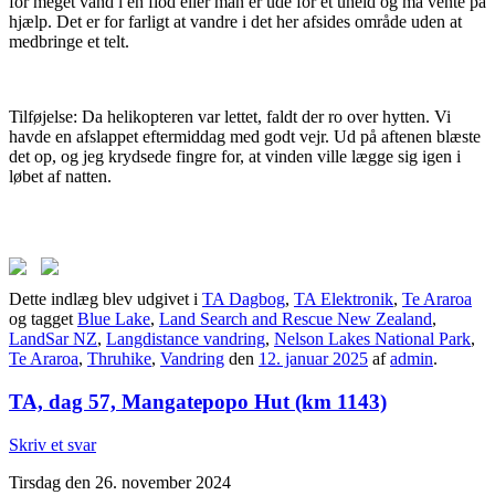
for meget vand i en flod eller man er ude for et uheld og må vente på
hjælp. Det er for farligt at vandre i det her afsides område uden at
medbringe et telt.
Tilføjelse: Da helikopteren var lettet, faldt der ro over hytten. Vi
havde en afslappet eftermiddag med godt vejr. Ud på aftenen blæste
det op, og jeg krydsede fingre for, at vinden ville lægge sig igen i
løbet af natten.
Dette indlæg blev udgivet i
TA Dagbog
,
TA Elektronik
,
Te Araroa
og tagget
Blue Lake
,
Land Search and Rescue New Zealand
,
LandSar NZ
,
Langdistance vandring
,
Nelson Lakes National Park
,
Te Araroa
,
Thruhike
,
Vandring
den
12. januar 2025
af
admin
.
TA, dag 57, Mangatepopo Hut (km 1143)
Skriv et svar
Tirsdag den 26. november 2024