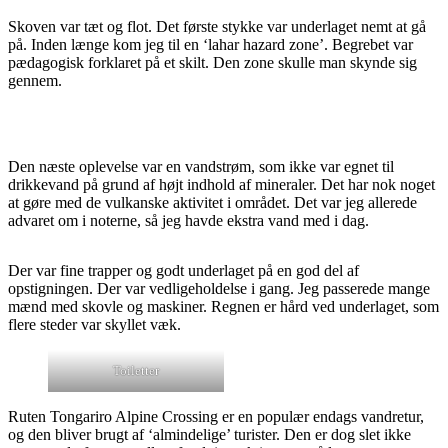
Skoven var tæt og flot. Det første stykke var underlaget nemt at gå
på. Inden længe kom jeg til en ‘lahar hazard zone’. Begrebet var
pædagogisk forklaret på et skilt. Den zone skulle man skynde sig
gennem.
Den næste oplevelse var en vandstrøm, som ikke var egnet til
drikkevand på grund af højt indhold af mineraler. Det har nok noget
at gøre med de vulkanske aktivitet i området. Det var jeg allerede
advaret om i noterne, så jeg havde ekstra vand med i dag.
Der var fine trapper og godt underlaget på en god del af
opstigningen. Der var vedligeholdelse i gang. Jeg passerede mange
mænd med skovle og maskiner. Regnen er hård ved underlaget, som
flere steder var skyllet væk.
Toiletter
Ruten Tongariro Alpine Crossing er en populær endags vandretur,
og den bliver brugt af ‘almindelige’ turister. Den er dog slet ikke