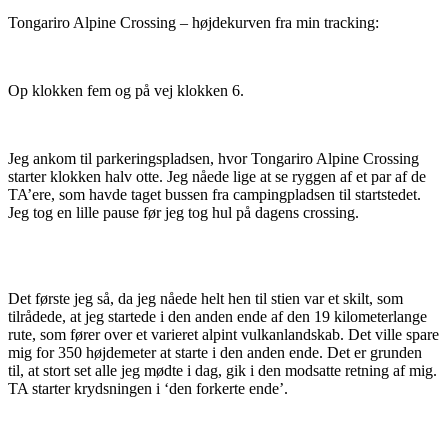
Tongariro Alpine Crossing – højdekurven fra min tracking:
Op klokken fem og på vej klokken 6.
Jeg ankom til parkeringspladsen, hvor Tongariro Alpine Crossing
starter klokken halv otte. Jeg nåede lige at se ryggen af et par af de
TA’ere, som havde taget bussen fra campingpladsen til startstedet.
Jeg tog en lille pause før jeg tog hul på dagens crossing.
Det første jeg så, da jeg nåede helt hen til stien var et skilt, som
tilrådede, at jeg startede i den anden ende af den 19 kilometerlange
rute, som fører over et varieret alpint vulkanlandskab. Det ville spare
mig for 350 højdemeter at starte i den anden ende. Det er grunden
til, at stort set alle jeg mødte i dag, gik i den modsatte retning af mig.
TA starter krydsningen i ‘den forkerte ende’.