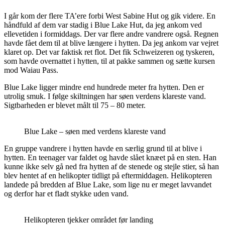
I går kom der flere TA’ere forbi West Sabine Hut og gik videre. En
håndfuld af dem var stadig i Blue Lake Hut, da jeg ankom ved
ellevetiden i formiddags. Der var flere andre vandrere også. Regnen
havde fået dem til at blive længere i hytten. Da jeg ankom var vejret
klaret op. Det var faktisk ret flot. Det fik Schweizeren og tyskeren,
som havde overnattet i hytten, til at pakke sammen og sætte kursen
mod Waiau Pass.
Blue Lake ligger mindre end hundrede meter fra hytten. Den er
utrolig smuk. I følge skiltningen har søen verdens klareste vand.
Sigtbarheden er blevet målt til 75 – 80 meter.
Blue Lake – søen med verdens klareste vand
En gruppe vandrere i hytten havde en særlig grund til at blive i
hytten. En teenager var faldet og havde slået knæet på en sten. Han
kunne ikke selv gå ned fra hytten af de stenede og stejle stier, så han
blev hentet af en helikopter tidligt på eftermiddagen. Helikopteren
landede på bredden af Blue Lake, som lige nu er meget lavvandet
og derfor har et fladt stykke uden vand.
Helikopteren tjekker området før landing