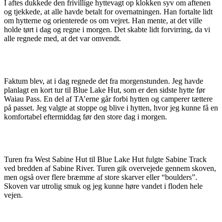
I aftes dukkede den frivillige hyttevagt op klokken syv om aftenen
og tjekkede, at alle havde betalt for overnatningen. Han fortalte lidt
om hytterne og orienterede os om vejret. Han mente, at det ville
holde tørt i dag og regne i morgen. Det skabte lidt forvirring, da vi
alle regnede med, at det var omvendt.
Faktum blev, at i dag regnede det fra morgenstunden. Jeg havde
planlagt en kort tur til Blue Lake Hut, som er den sidste hytte før
Waiau Pass. En del af TA’erne går forbi hytten og camperer tættere
på passet. Jeg valgte at stoppe og blive i hytten, hvor jeg kunne få en
komfortabel eftermiddag før den store dag i morgen.
Turen fra West Sabine Hut til Blue Lake Hut fulgte Sabine Track
ved bredden af Sabine River. Turen gik overvejede gennem skoven,
men også over flere bræmme af store skarver eller “boulders”.
Skoven var utrolig smuk og jeg kunne høre vandet i floden hele
vejen.