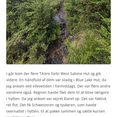
I går kom der flere TA’ere forbi West Sabine Hut og gik
videre. En håndfuld af dem var stadig i Blue Lake Hut, da
jeg ankom ved ellevetiden i formiddags. Der var flere andre
vandrere også. Regnen havde fået dem til at blive længere
i hytten. Da jeg ankom var vejret klaret op. Det var faktisk
ret flot. Det fik Schweizeren og tyskeren, som havde
overnattet i hytten, til at pakke sammen og sætte kursen