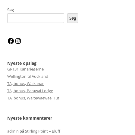
Søg
Søg
Facebook
Instagram
Nyeste opslag
GR131 Kanarieøerne
Wellington til Auckland
TA, bonus, Waikanae
TA, bonus, Parawai Lodge
TA, bonus, Waitewaewae Hut
Nyeste kommentarer
admin
på
Stirling Point – Bluff