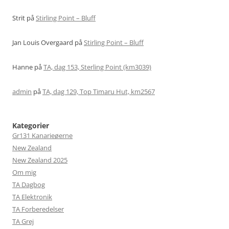
Strit
på
Stirling Point – Bluff
Jan Louis Overgaard
på
Stirling Point – Bluff
Hanne
på
TA, dag 153, Sterling Point (km3039)
admin
på
TA, dag 129, Top Timaru Hut, km2567
Kategorier
Gr131 Kanarieøerne
New Zealand
New Zealand 2025
Om mig
TA Dagbog
TA Elektronik
TA Forberedelser
TA Grej