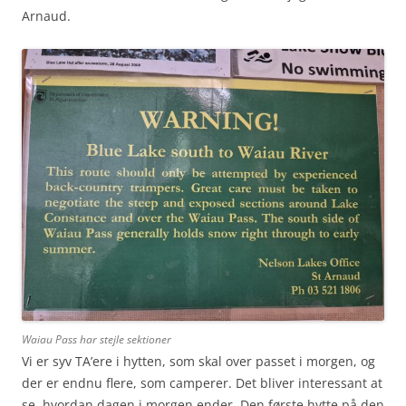
Arnaud.
Waiau Pass har stejle sektioner
Vi er syv TA’ere i hytten, som skal over passet i morgen, og
der er endnu flere, som camperer. Det bliver interessant at
se, hvordan dagen i morgen ender. Den første hytte på den