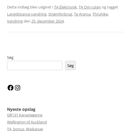
Dette indlæg blev udgivet i
TA Elektronik
,
TA Om ruten
og tagget
Langdistance vandring
,
Strømforbrug
,
Te Araroa
,
Thruhike
,
Vandring
den
25. december 2024
.
Søg
Søg
Facebook
Instagram
Nyeste opslag
GR131 Kanarieøerne
Wellington til Auckland
TA, bonus, Waikanae