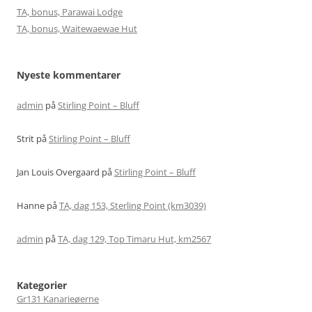
TA, bonus, Parawai Lodge
TA, bonus, Waitewaewae Hut
Nyeste kommentarer
admin
på
Stirling Point – Bluff
Strit
på
Stirling Point – Bluff
Jan Louis Overgaard
på
Stirling Point – Bluff
Hanne
på
TA, dag 153, Sterling Point (km3039)
admin
på
TA, dag 129, Top Timaru Hut, km2567
Kategorier
Gr131 Kanarieøerne