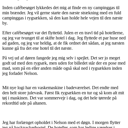
Inden cafébesøget lykkedes det mig at finde en ny campinggas til
min brænder. Jeg vil gerne starte den næste strækning med en fuld
campinggas i rygsækken, så den kan holde hele vejen til den næste
by.
Efter cafébesøget var det flyttetid. Julen er en travl tid på hotellerne,
og jeg var tvunget til at skifte hotel i dag. Jeg flyttede et par huse ned
ad gaden, og jeg var heldig, at de fik ordnet det sådan, at jeg næsten
kunne gå fra det ene hotel til det næste.
På vej ud af døren fangede jeg mig selv i spejlet. Det ser jo meget
godt ud med den rygsæk, men uden for billedet står der en pose med
mad, som på en eller anden måde også skal ned i rygsækken inden
jeg forlader Nelson.
Mit nye logi har en vaskemaskine i badeværelset. Det endte med
den helt store julevask. Først fik rygsækken en tur og så kom alt mit
tøj i maskinen. Det var sommervejr i dag, og det hele tørrede på
rekordtid ude på altanen.
Jeg har forlænget opholdet i Nelson med et døgn. I morgen flytter
jeg på backpackerhostel. De hoteller, som har ledige værelser i