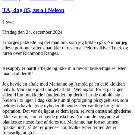
TA, dag 85, zero i Nelson
1 svar
Tirsdag den 24. december 2024
I morges pakkede jeg det mad om, som jeg købte i går. Nu har jeg
elleve portioner aftensmad klar til resten af Pelorus River Track og
turen over Richmond Ranges.
Resupply er hårdt arbejde og ikke min favorit beskæftigelse. Men
mad skal der til!
Jeg havde en aftale med Marianne og Arnold på en café klokken
halv ti. Marianne gled i noget affald i Wellington for et par uger
siden. Hun brækkede håndleddet, og derfor har de opholdt sig i
Nelson i to uger. I dag skulle hun til opfølgning på sygehuset, som
heldigvis havde gode nyheder til hende. Der var ikke brug for
operation. Det var dejligt at se dem igen, selvom omstændighederne
ikke var dem, som vi havde ønsket os. Nu kan de begyndte at
planlægge næste fase af deres tur. Marianne har fortsat armen
‘pakket ind’, så der er grænser for, hvilke typer terræn det er
forsvarligt at gå i.