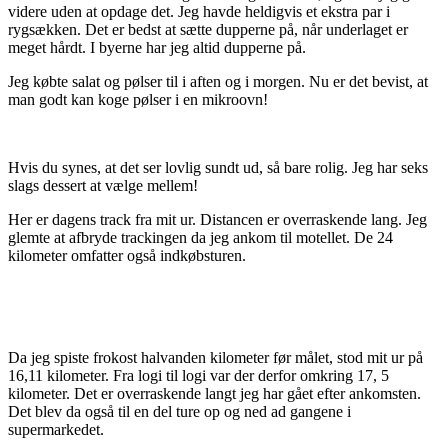
videre uden at opdage det. Jeg havde heldigvis et ekstra par i
rygsækken. Det er bedst at sætte dupperne på, når underlaget er
meget hårdt. I byerne har jeg altid dupperne på.
Jeg købte salat og pølser til i aften og i morgen. Nu er det bevist, at
man godt kan koge pølser i en mikroovn!
Hvis du synes, at det ser lovlig sundt ud, så bare rolig. Jeg har seks
slags dessert at vælge mellem!
Her er dagens track fra mit ur. Distancen er overraskende lang. Jeg
glemte at afbryde trackingen da jeg ankom til motellet. De 24
kilometer omfatter også indkøbsturen.
Da jeg spiste frokost halvanden kilometer før målet, stod mit ur på
16,11 kilometer. Fra logi til logi var der derfor omkring 17, 5
kilometer. Det er overraskende langt jeg har gået efter ankomsten.
Det blev da også til en del ture op og ned ad gangene i
supermarkedet.