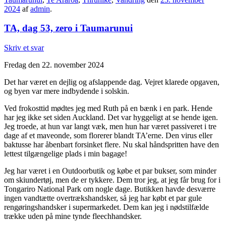
2024
af
admin
.
TA, dag 53, zero i Taumarunui
Skriv et svar
Fredag den 22. november 2024
Det har været en dejlig og afslappende dag. Vejret klarede opgaven,
og byen var mere indbydende i solskin.
Ved frokosttid mødtes jeg med Ruth på en bænk i en park. Hende
har jeg ikke set siden Auckland. Det var hyggeligt at se hende igen.
Jeg troede, at hun var langt væk, men hun har været passiveret i tre
dage af et maveonde, som florerer blandt TA’erne. Den virus eller
baktusse har åbenbart forsinket flere. Nu skal håndspritten have den
lettest tilgængelige plads i min bagage!
Jeg har været i en Outdoorbutik og købe et par bukser, som minder
om skiundertøj, men de er tykkere. Dem tror jeg, at jeg får brug for i
Tongariro National Park om nogle dage. Butikken havde desværre
ingen vandtætte overtrækshandsker, så jeg har købt et par gule
rengøringshandsker i supermarkedet. Dem kan jeg i nødstilfælde
trække uden på mine tynde fleechhandsker.