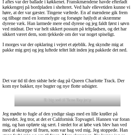
I aftes var der ballade i køkkenet. Franskmændene havde efterladt
køkkengrej på bordpladen i shelteret. Ved halv ellevetiden kunne vi
høre, at der var gæster. Tingene væltede. En af mændene gik frem
og tilbage med en lommelygte og forsøgte højlydt at skræmme
dyrene væk. Han larmede mere end dyrene og jeg faldt først i søvn
ved midnat. Der var helt sikkert possum på teltpladsen, og det har
sikkert været dem, som tjekkede om der var noget spiseligt.
I morges var der opklaring i vejret et øjeblik. Jeg skyndte mig at
pakke mig grej og jeg luftede teltet lidt inden jeg pakkede det ned.
Det var tid til den sidste hele dag på Queen Charlotte Track. Der
kom nye bakker, nye bugter og nye flotte udsigter.
Et kig ned til Torea Bay jetty
Jeg mødte to fugle af den yndige slags med en lille krøller på
hovedet. Jeg tror, at det er Californisk Topvagtel. Hannen var foran
mig, og han opførte sig sært. I stedet for at løbe væk blev han ved
med at skræppe til fruen, som var bag ved mig. Jeg stoppede. Han