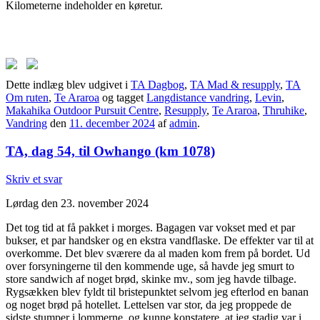
Kilometerne indeholder en køretur.
Dette indlæg blev udgivet i
TA Dagbog
,
TA Mad & resupply
,
TA
Om ruten
,
Te Araroa
og tagget
Langdistance vandring
,
Levin
,
Makahika Outdoor Pursuit Centre
,
Resupply
,
Te Araroa
,
Thruhike
,
Vandring
den
11. december 2024
af
admin
.
TA, dag 54, til Owhango (km 1078)
Skriv et svar
Lørdag den 23. november 2024
Det tog tid at få pakket i morges. Bagagen var vokset med et par
bukser, et par handsker og en ekstra vandflaske. De effekter var til at
overkomme. Det blev sværere da al maden kom frem på bordet. Ud
over forsyningerne til den kommende uge, så havde jeg smurt to
store sandwich af noget brød, skinke mv., som jeg havde tilbage.
Rygsækken blev fyldt til bristepunktet selvom jeg efterlod en banan
og noget brød på hotellet. Lettelsen var stor, da jeg proppede de
sidste stumper i lommerne, og kunne konstatere, at jeg stadig var i