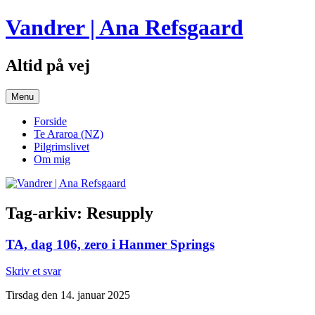
Hop
Vandrer | Ana Refsgaard
til
indhold
Altid på vej
Menu
Forside
Te Araroa (NZ)
Pilgrimslivet
Om mig
Tag-arkiv:
Resupply
TA, dag 106, zero i Hanmer Springs
Skriv et svar
Tirsdag den 14. januar 2025