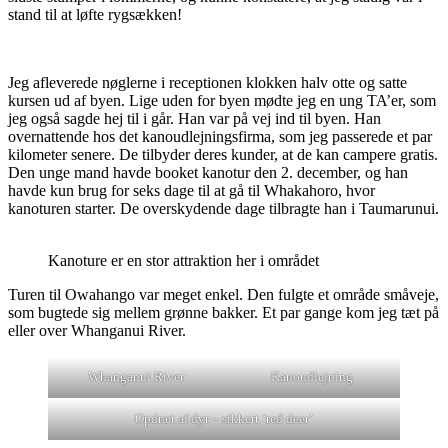
stand til at løfte rygsækken!
Jeg afleverede nøglerne i receptionen klokken halv otte og satte
kursen ud af byen. Lige uden for byen mødte jeg en ung TA’er, som
jeg også sagde hej til i går. Han var på vej ind til byen. Han
overnattende hos det kanoudlejningsfirma, som jeg passerede et par
kilometer senere. De tilbyder deres kunder, at de kan campere gratis.
Den unge mand havde booket kanotur den 2. december, og han
havde kun brug for seks dage til at gå til Whakahoro, hvor
kanoturen starter. De overskydende dage tilbragte han i Taumarunui.
Kanoture er en stor attraktion her i området
Turen til Owahango var meget enkel. Den fulgte et område småveje,
som bugtede sig mellem grønne bakker. Et par gange kom jeg tæt på
eller over Whanganui River.
Whanganui River
Kanoudlejning
Opdræt af dyr – sikkert ‘red deer’