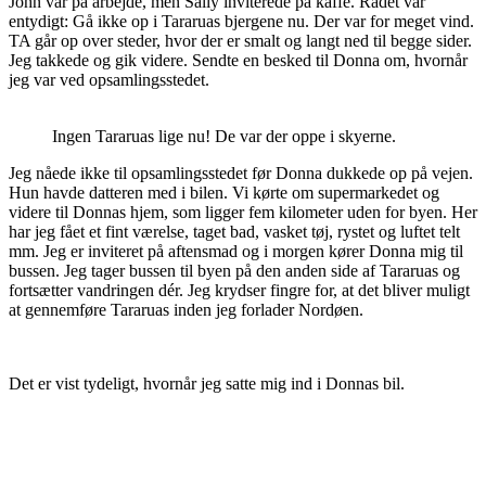
John var på arbejde, men Sally inviterede på kaffe. Rådet var
entydigt: Gå ikke op i Tararuas bjergene nu. Der var for meget vind.
TA går op over steder, hvor der er smalt og langt ned til begge sider.
Jeg takkede og gik videre. Sendte en besked til Donna om, hvornår
jeg var ved opsamlingsstedet.
Ingen Tararuas lige nu! De var der oppe i skyerne.
Jeg nåede ikke til opsamlingsstedet før Donna dukkede op på vejen.
Hun havde datteren med i bilen. Vi kørte om supermarkedet og
videre til Donnas hjem, som ligger fem kilometer uden for byen. Her
har jeg fået et fint værelse, taget bad, vasket tøj, rystet og luftet telt
mm. Jeg er inviteret på aftensmad og i morgen kører Donna mig til
bussen. Jeg tager bussen til byen på den anden side af Tararuas og
fortsætter vandringen dér. Jeg krydser fingre for, at det bliver muligt
at gennemføre Tararuas inden jeg forlader Nordøen.
Det er vist tydeligt, hvornår jeg satte mig ind i Donnas bil.