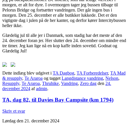
morgen, er alt for dyre. I overmorgen tager jeg bussen tilbage til
Pelorus Bridge og fortsætter vandringen. Der går ingen bus i
morgen. Den 25. december er alle butikker lukkede. Det er den
vigtigste dag i julen på de her kanter, og derfor kører Intercitybussen
heller ikke.
Glædelig jul til alle jer i Danmark, som stadig har det meste af den
24. december foran jer. Her slutter den 24. december om mindre end
tre timer. Jeg kan lige nå en kop kaffe inden sovetid. Godnat og
Glædelig Jul!
Dette indlæg blev udgivet i
TA Dagbog
,
TA Forberedelser
,
TA Mad
& resupply
,
Te Araroa
og tagget
Langdistance vandring
,
Nelson
,
Resupply
,
Te Araroa
,
Thruhike
,
Vandring
,
Zero dag
den
24.
december 2024
af
admin
.
TA, dag 82, til Davies Bay Campsite (km 1794)
Skriv et svar
Lørdag den 21. december 2024