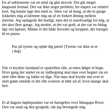
En af sektionerne var en smal og glat skovsti. Det gik meget
langsomt fremad. Der var ikke noget problem, for etapen var relativt
kort. Jeg kunne tage den med ro. Stien var så trang, at det to gange
lykkedes mig at klemme mig op af en forkert åbning mellem
træerne. Jeg opdagede det hurtigt, men det er usædvanligt for mig, at
det sker flere gange. Jeg tænkte, at det var godt, at der var en fridag
lige om hjørnet. Måske er det både hovedet og kroppen, der trænger
til en pause.
Pas på tyrene og opfør dig pænt! (Tyrene var ikke at se
i dag)
Når vi krydser farmland er opskriften ofte, at ruten følger et hegn.
Hver gang der starter en ny indhegning skal man over hegnet via en
stele eller åbne og lukke en låge. Når man skal krydse ind over et
stort grønt område er det ofte sværere at hitte ud af, hvor mange skal
hen.
Et af dagens højdepunkter var en hængebro over Mangapu River.
Den var smal og den gyngede, når jeg bevægede mig.