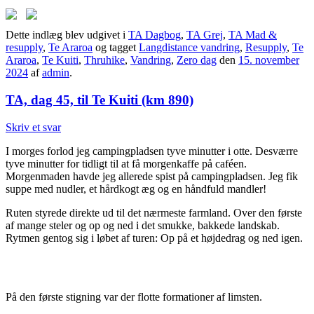
Dette indlæg blev udgivet i
TA Dagbog
,
TA Grej
,
TA Mad &
resupply
,
Te Araroa
og tagget
Langdistance vandring
,
Resupply
,
Te
Araroa
,
Te Kuiti
,
Thruhike
,
Vandring
,
Zero dag
den
15. november
2024
af
admin
.
TA, dag 45, til Te Kuiti (km 890)
Skriv et svar
I morges forlod jeg campingpladsen tyve minutter i otte. Desværre
tyve minutter for tidligt til at få morgenkaffe på caféen.
Morgenmaden havde jeg allerede spist på campingpladsen. Jeg fik
suppe med nudler, et hårdkogt æg og en håndfuld mandler!
Ruten styrede direkte ud til det nærmeste farmland. Over den første
af mange steler og op og ned i det smukke, bakkede landskab.
Rytmen gentog sig i løbet af turen: Op på et højdedrag og ned igen.
På den første stigning var der flotte formationer af limsten.