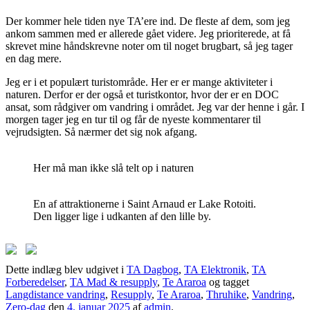
Der kommer hele tiden nye TA’ere ind. De fleste af dem, som jeg
ankom sammen med er allerede gået videre. Jeg prioriterede, at få
skrevet mine håndskrevne noter om til noget brugbart, så jeg tager
en dag mere.
Jeg er i et populært turistområde. Her er er mange aktiviteter i
naturen. Derfor er der også et turistkontor, hvor der er en DOC
ansat, som rådgiver om vandring i området. Jeg var der henne i går. I
morgen tager jeg en tur til og får de nyeste kommentarer til
vejrudsigten. Så nærmer det sig nok afgang.
Her må man ikke slå telt op i naturen
En af attraktionerne i Saint Arnaud er Lake Rotoiti.
Den ligger lige i udkanten af den lille by.
Dette indlæg blev udgivet i
TA Dagbog
,
TA Elektronik
,
TA
Forberedelser
,
TA Mad & resupply
,
Te Araroa
og tagget
Langdistance vandring
,
Resupply
,
Te Araroa
,
Thruhike
,
Vandring
,
Zero-dag
den
4. januar 2025
af
admin
.