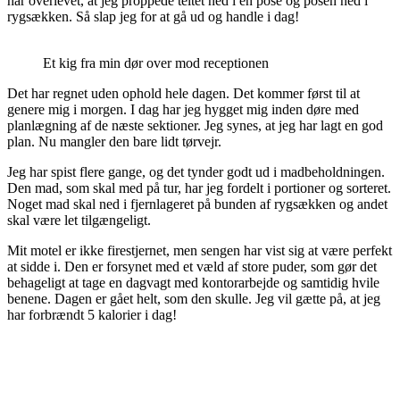
har overlevet, at jeg proppede teltet ned i en pose og posen ned i
rygsækken. Så slap jeg for at gå ud og handle i dag!
Et kig fra min dør over mod receptionen
Det har regnet uden ophold hele dagen. Det kommer først til at
genere mig i morgen. I dag har jeg hygget mig inden døre med
planlægning af de næste sektioner. Jeg synes, at jeg har lagt en god
plan. Nu mangler den bare lidt tørvejr.
Jeg har spist flere gange, og det tynder godt ud i madbeholdningen.
Den mad, som skal med på tur, har jeg fordelt i portioner og sorteret.
Noget mad skal ned i fjernlageret på bunden af rygsækken og andet
skal være let tilgængeligt.
Mit motel er ikke firestjernet, men sengen har vist sig at være perfekt
at sidde i. Den er forsynet med et væld af store puder, som gør det
behageligt at tage en dagvagt med kontorarbejde og samtidig hvile
benene. Dagen er gået helt, som den skulle. Jeg vil gætte på, at jeg
har forbrændt 5 kalorier i dag!