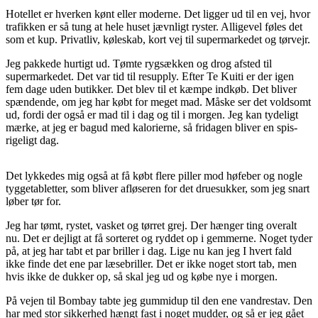
Hotellet er hverken kønt eller moderne. Det ligger ud til en vej, hvor
trafikken er så tung at hele huset jævnligt ryster. Alligevel føles det
som et kup. Privatliv, køleskab, kort vej til supermarkedet og tørvejr.
Jeg pakkede hurtigt ud. Tømte rygsækken og drog afsted til
supermarkedet. Det var tid til resupply. Efter Te Kuiti er der igen
fem dage uden butikker. Det blev til et kæmpe indkøb. Det bliver
spændende, om jeg har købt for meget mad. Måske ser det voldsomt
ud, fordi der også er mad til i dag og til i morgen. Jeg kan tydeligt
mærke, at jeg er bagud med kalorierne, så fridagen bliver en spis-
rigeligt dag.
Det lykkedes mig også at få købt flere piller mod høfeber og nogle
tyggetabletter, som bliver afløseren for det druesukker, som jeg snart
løber tør for.
Jeg har tømt, rystet, vasket og tørret grej. Der hænger ting overalt
nu. Det er dejligt at få sorteret og ryddet op i gemmerne. Noget tyder
på, at jeg har tabt et par briller i dag. Lige nu kan jeg I hvert fald
ikke finde det ene par læsebriller. Det er ikke noget stort tab, men
hvis ikke de dukker op, så skal jeg ud og købe nye i morgen.
På vejen til Bombay tabte jeg gummidup til den ene vandrestav. Den
har med stor sikkerhed hængt fast i noget mudder, og så er jeg gået