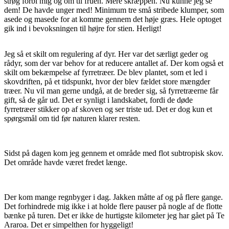
strøg forbi mig og om til fruen. Mere skræppen. Nu kunne jeg se
dem! De havde unger med! Minimum tre små stribede klumper, som
asede og masede for at komme gennem det høje græs. Hele optoget
gik ind i bevoksningen til højre for stien. Herligt!
Jeg så et skilt om regulering af dyr. Her var det særligt geder og
rådyr, som der var behov for at reducere antallet af. Der kom også et
skilt om bekæmpelse af fyrretræer. De blev plantet, som et led i
skovdriften, på et tidspunkt, hvor der blev fældet store mængder
træer. Nu vil man gerne undgå, at de breder sig, så fyrretræerne får
gift, så de går ud. Det er synligt i landskabet, fordi de døde
fyrretræer stikker op af skoven og ser triste ud. Det er dog kun et
spørgsmål om tid før naturen klarer resten.
Sidst på dagen kom jeg gennem et område med flot subtropisk skov.
Det område havde været fredet længe.
Der kom mange regnbyger i dag. Jakken måtte af og på flere gange.
Det forhindrede mig ikke i at holde flere pauser på nogle af de flotte
bænke på turen. Det er ikke de hurtigste kilometer jeg har gået på Te
Araroa. Det er simpelthen for hyggeligt!