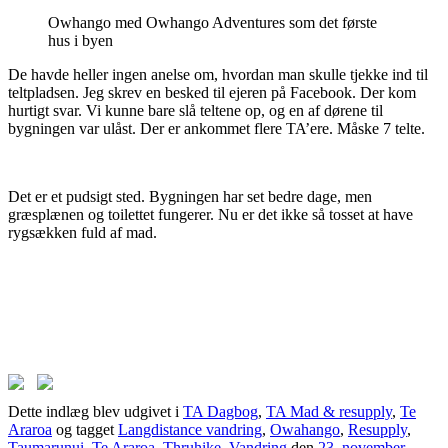
Owhango med Owhango Adventures som det første
hus i byen
De havde heller ingen anelse om, hvordan man skulle tjekke ind til
teltpladsen. Jeg skrev en besked til ejeren på Facebook. Der kom
hurtigt svar. Vi kunne bare slå teltene op, og en af dørene til
bygningen var ulåst. Der er ankommet flere TA’ere. Måske 7 telte.
Det er et pudsigt sted. Bygningen har set bedre dage, men
græsplænen og toilettet fungerer. Nu er det ikke så tosset at have
rygsækken fuld af mad.
Dette indlæg blev udgivet i
TA Dagbog
,
TA Mad & resupply
,
Te
Araroa
og tagget
Langdistance vandring
,
Owahango
,
Resupply
,
Taumarunui
,
Te Araroa
,
Thruhike
,
Vandring
den
23. november