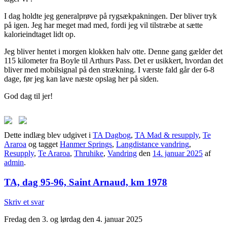
I dag holdte jeg generalprøve på rygsækpakningen. Der bliver tryk
på igen. Jeg har meget mad med, fordi jeg vil tilstræbe at sætte
kalorieindtaget lidt op.
Jeg bliver hentet i morgen klokken halv otte. Denne gang gælder det
115 kilometer fra Boyle til Arthurs Pass. Det er usikkert, hvordan det
bliver med mobilsignal på den strækning. I værste fald går der 6-8
dage, før jeg kan lave næste opslag her på siden.
God dag til jer!
Dette indlæg blev udgivet i
TA Dagbog
,
TA Mad & resupply
,
Te
Araroa
og tagget
Hanmer Springs
,
Langdistance vandring
,
Resupply
,
Te Araroa
,
Thruhike
,
Vandring
den
14. januar 2025
af
admin
.
TA, dag 95-96, Saint Arnaud, km 1978
Skriv et svar
Fredag den 3. og lørdag den 4. januar 2025