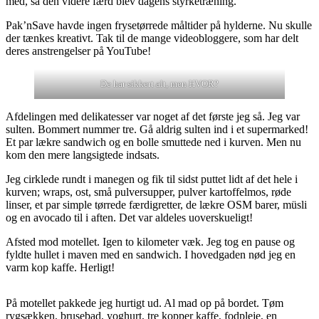
med, så den videre færd blev dagens styrketræning.
Pak’nSave havde ingen frysetørrede måltider på hylderne. Nu skulle
der tænkes kreativt. Tak til de mange videobloggere, som har delt
deres anstrengelser på YouTube!
De har sikkert alt, men HVOR?
Afdelingen med delikatesser var noget af det første jeg så. Jeg var
sulten. Bommert nummer tre. Gå aldrig sulten ind i et supermarked!
Et par lækre sandwich og en bolle smuttede ned i kurven. Men nu
kom den mere langsigtede indsats.
Jeg cirklede rundt i manegen og fik til sidst puttet lidt af det hele i
kurven; wraps, ost, små pulversupper, pulver kartoffelmos, røde
linser, et par simple tørrede færdigretter, de lækre OSM barer, müsli
og en avocado til i aften. Det var aldeles uoverskueligt!
Afsted mod motellet. Igen to kilometer væk. Jeg tog en pause og
fyldte hullet i maven med en sandwich. I hovedgaden nød jeg en
varm kop kaffe. Herligt!
På motellet pakkede jeg hurtigt ud. Al mad op på bordet. Tøm
rygsækken, brusebad, yoghurt, tre kopper kaffe, fodpleje, en