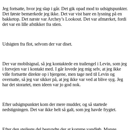
Jeg fortsatte, hvor jeg slap i går. Det gik opad mod to udsigtspunkter.
Det første bemærkede jeg ikke. Det var vist bare en lysning på en
bakketop. Det næste var Archey’s Lookout. Det var afmærket, fordi
det var en lille afstikker fra stien.
Udsigten fra flot, selvom der var diset.
Der var mobilsignal, så jeg kontaktede en trailengel i Levin, som jeg
i forvejen var i kontakt med. I går lovede jeg mig selv, at jeg ikke
ville fortsætte direkte op i bjergene, men tage ned til Levin og
overnatte, så jeg var sikker på, at jeg ikke var ved at blive syg. Jeg
har det storartet, men ideen var jo god nok.
Efter udsigtspunktet kom der mere mudder, og så startede
nedstigningen. Det var ikke helt så galt, som jeg havde frygtet.
Efter den stejleste del begyndte der at komme vandløb. Mange