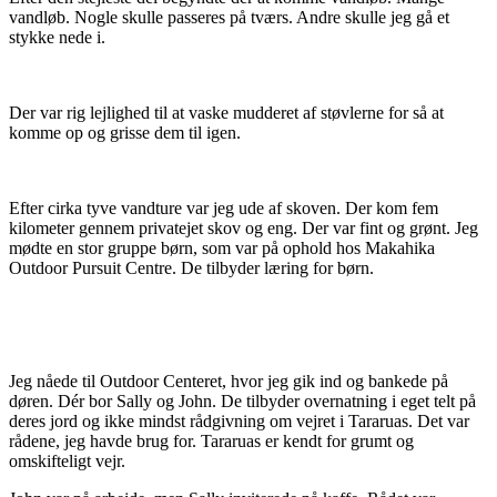
vandløb. Nogle skulle passeres på tværs. Andre skulle jeg gå et
stykke nede i.
Der var rig lejlighed til at vaske mudderet af støvlerne for så at
komme op og grisse dem til igen.
Efter cirka tyve vandture var jeg ude af skoven. Der kom fem
kilometer gennem privatejet skov og eng. Der var fint og grønt. Jeg
mødte en stor gruppe børn, som var på ophold hos Makahika
Outdoor Pursuit Centre. De tilbyder læring for børn.
Jeg nåede til Outdoor Centeret, hvor jeg gik ind og bankede på
døren. Dér bor Sally og John. De tilbyder overnatning i eget telt på
deres jord og ikke mindst rådgivning om vejret i Tararuas. Det var
rådene, jeg havde brug for. Tararuas er kendt for grumt og
omskifteligt vejr.