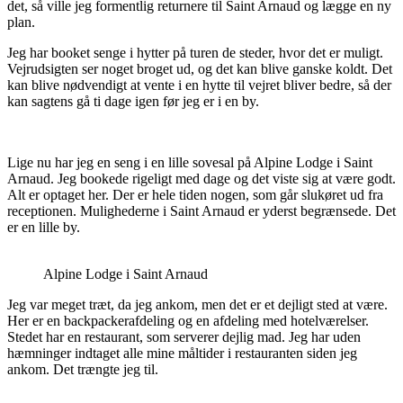
det, så ville jeg formentlig returnere til Saint Arnaud og lægge en ny
plan.
Jeg har booket senge i hytter på turen de steder, hvor det er muligt.
Vejrudsigten ser noget broget ud, og det kan blive ganske koldt. Det
kan blive nødvendigt at vente i en hytte til vejret bliver bedre, så der
kan sagtens gå ti dage igen før jeg er i en by.
Lige nu har jeg en seng i en lille sovesal på Alpine Lodge i Saint
Arnaud. Jeg bookede rigeligt med dage og det viste sig at være godt.
Alt er optaget her. Der er hele tiden nogen, som går slukøret ud fra
receptionen. Mulighederne i Saint Arnaud er yderst begrænsede. Det
er en lille by.
Alpine Lodge i Saint Arnaud
Jeg var meget træt, da jeg ankom, men det er et dejligt sted at være.
Her er en backpackerafdeling og en afdeling med hotelværelser.
Stedet har en restaurant, som serverer dejlig mad. Jeg har uden
hæmninger indtaget alle mine måltider i restauranten siden jeg
ankom. Det trængte jeg til.