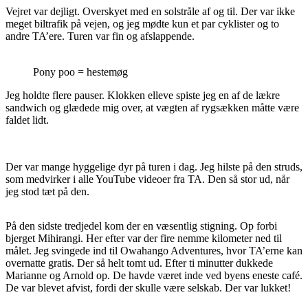
Vejret var dejligt. Overskyet med en solstråle af og til. Der var ikke
meget biltrafik på vejen, og jeg mødte kun et par cyklister og to
andre TA’ere. Turen var fin og afslappende.
Pony poo = hestemøg
Jeg holdte flere pauser. Klokken elleve spiste jeg en af de lækre
sandwich og glædede mig over, at vægten af rygsækken måtte være
faldet lidt.
Der var mange hyggelige dyr på turen i dag. Jeg hilste på den struds,
som medvirker i alle YouTube videoer fra TA. Den så stor ud, når
jeg stod tæt på den.
På den sidste tredjedel kom der en væsentlig stigning. Op forbi
bjerget Mihirangi. Her efter var der fire nemme kilometer ned til
målet. Jeg svingede ind til Owahango Adventures, hvor TA’erne kan
overnatte gratis. Der så helt tomt ud. Efter ti minutter dukkede
Marianne og Arnold op. De havde været inde ved byens eneste café.
De var blevet afvist, fordi der skulle være selskab. Der var lukket!