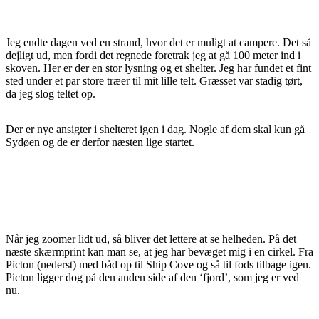
Jeg endte dagen ved en strand, hvor det er muligt at campere. Det så
dejligt ud, men fordi det regnede foretrak jeg at gå 100 meter ind i
skoven. Her er der en stor lysning og et shelter. Jeg har fundet et fint
sted under et par store træer til mit lille telt. Græsset var stadig tørt,
da jeg slog teltet op.
Der er nye ansigter i shelteret igen i dag. Nogle af dem skal kun gå
Sydøen og de er derfor næsten lige startet.
Når jeg zoomer lidt ud, så bliver det lettere at se helheden. På det
næste skærmprint kan man se, at jeg har bevæget mig i en cirkel. Fra
Picton (nederst) med båd op til Ship Cove og så til fods tilbage igen.
Picton ligger dog på den anden side af den ‘fjord’, som jeg er ved
nu.