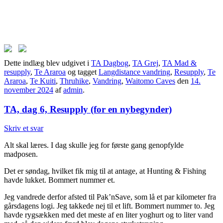
Dette indlæg blev udgivet i
TA Dagbog
,
TA Grej
,
TA Mad &
resupply
,
Te Araroa
og tagget
Langdistance vandring
,
Resupply
,
Te
Araroa
,
Te Kuiti
,
Thruhike
,
Vandring
,
Waitomo Caves
den
14.
november 2024
af
admin
.
TA, dag 6, Resupply (for en nybegynder)
Skriv et svar
Alt skal læres. I dag skulle jeg for første gang genopfylde
madposen.
Det er søndag, hvilket fik mig til at antage, at Hunting & Fishing
havde lukket. Bommert nummer et.
Jeg vandrede derfor afsted til Pak’nSave, som lå et par kilometer fra
gårsdagens logi. Jeg takkede nej til et lift. Bommert nummer to. Jeg
havde rygsækken med det meste af en liter yoghurt og to liter vand