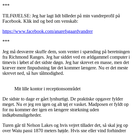
***
TILFØJELSE: Jeg har lagt lidt billeder på min vandreprofil på
Facebook. Klik ind og bed om venskab:
https://www.facebook.com/anarefsgaardvandrer
***
Jeg må desværre skuffe dem, som venter i spænding på beretningen
fra Richmond Ranges. Jeg har siddet ved en ældgammel computer i
timevis i løbet af det sidste døgn. Jeg har skrevet en masse, men det
kræver mere finpudsning før det kommer længere. Nu er det meste
skrevet ned, så hav tålmodighed.
Mit lille kontor i receptionsområdet
De sidste to dage er gået lynhurtigt. De praktiske opgaver fylder
meget. Nu er jeg ren igen og alt tøj er vasket. Madposen er fyldt op
for nu kommer der igen en længere strækning uden
indkøbsmuligeheder.
Turen går til Nelson Lakes og hvis vejret tillader det, så skal jeg op
over Waiu passi 1870 meters højde. Hvis sne eller vind forhindrer