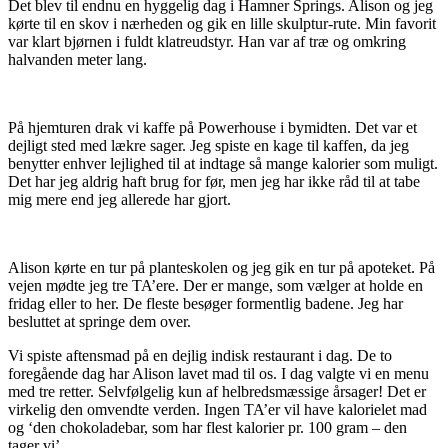
Det blev til endnu en hyggelig dag i Hamner Springs. Alison og jeg
kørte til en skov i nærheden og gik en lille skulptur-rute. Min favorit
var klart bjørnen i fuldt klatreudstyr. Han var af træ og omkring
halvanden meter lang.
På hjemturen drak vi kaffe på Powerhouse i bymidten. Det var et
dejligt sted med lækre sager. Jeg spiste en kage til kaffen, da jeg
benytter enhver lejlighed til at indtage så mange kalorier som muligt.
Det har jeg aldrig haft brug for før, men jeg har ikke råd til at tabe
mig mere end jeg allerede har gjort.
Alison kørte en tur på planteskolen og jeg gik en tur på apoteket. På
vejen mødte jeg tre TA’ere. Der er mange, som vælger at holde en
fridag eller to her. De fleste besøger formentlig badene. Jeg har
besluttet at springe dem over.
Vi spiste aftensmad på en dejlig indisk restaurant i dag. De to
foregående dag har Alison lavet mad til os. I dag valgte vi en menu
med tre retter. Selvfølgelig kun af helbredsmæssige årsager! Det er
virkelig den omvendte verden. Ingen TA’er vil have kalorielet mad
og ‘den chokoladebar, som har flest kalorier pr. 100 gram – den
tager vi’.