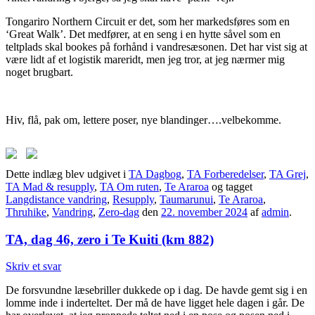
Tongariro Northern Circuit er det, som her markedsføres som en
‘Great Walk’. Det medfører, at en seng i en hytte såvel som en
teltplads skal bookes på forhånd i vandresæsonen. Det har vist sig at
være lidt af et logistik mareridt, men jeg tror, at jeg nærmer mig
noget brugbart.
Hiv, flå, pak om, lettere poser, nye blandinger….velbekomme.
Dette indlæg blev udgivet i
TA Dagbog
,
TA Forberedelser
,
TA Grej
,
TA Mad & resupply
,
TA Om ruten
,
Te Araroa
og tagget
Langdistance vandring
,
Resupply
,
Taumarunui
,
Te Araroa
,
Thruhike
,
Vandring
,
Zero-dag
den
22. november 2024
af
admin
.
TA, dag 46, zero i Te Kuiti (km 882)
Skriv et svar
De forsvundne læsebriller dukkede op i dag. De havde gemt sig i en
lomme inde i inderteltet. Der må de have ligget hele dagen i går. De