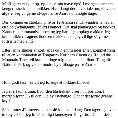
Madlageret er fyldt op, og det er min mave også.I morgen starter et
længere stræk uden butikker. Hvor langt der bliver tale om, vil vejret
afgøre. Jeg vil gerne afvige fra Te Araroa om nogle dage.
Der kommer en strækning, hvor Te Araroa sender vandrerne ned af
en flod (Whanganui River) i kanoer. Det skal planlægges og bookes.
Kanoerne er tomandskanoer, og jeg har ingen oplagt makker. Jeg
kunne sikkert sagtens finde en makker, men jeg vil lige så gerne
fortsætte med at gå.
Efter lange studier af kort, apps og hjemmesider er jeg kommet frem
til, at en kombination af Tongariro Northern Circuit og Round the
Mountain Track vil kunne bringe mig gennem den flotte Tongariro
National Park og via to mindre byer tilbage på Te Araroa.
Hold godt fast – så vil jeg forsøge at forklare billedet.
Jeg er i Taumarunui, hvor den blå trekant viser min position. I
morgen fører TA til den lille by Owhango. Det er det første grønne
kryds.
Så kommer 42-travers, som er 46 kilometer lang. Den tager jeg over
to dage. Så er jeg forhåbentlig i landsbyen Tongariro. Den er det