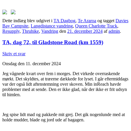
Dette indlæg blev udgivet i
TA Dagbog
,
Te Araroa
og tagget
Davies
Bay Campsite
,
Langdistance vandring
,
Queen Charlotte Track
,
Resupply
,
Thruhike
,
Vandring
den
21. december 2024
af
admin
.
TA, dag 72, til Gladstone Road (km 1559)
Skriv et svar
Onsdag den 11. december 2024
Jeg vågnede kvart over fem i morges. Det virkede overraskende
mørkt. Det skyldtes, at træerne dækkede for lyset. I går eftermiddags
var der også lidt aftenstemning over skoven. Min inReach havde
problemer med at sende. Den er ikke glad, når der ikke er frit udsyn
til himlen.
Jeg spise lidt mad og pakkede mit grej. Det gik nogenlunde med at
holde mudder, blade og jord ude af bagagen.