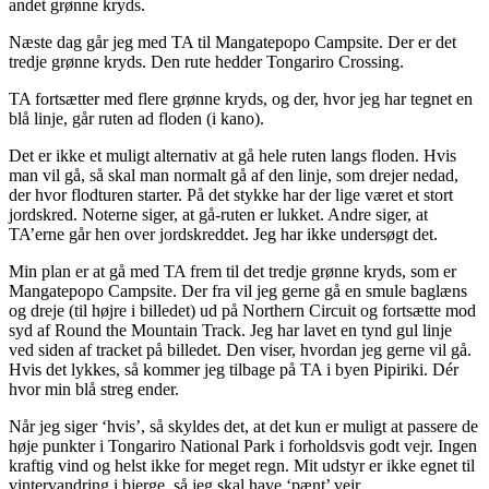
andet grønne kryds.
Næste dag går jeg med TA til Mangatepopo Campsite. Der er det
tredje grønne kryds. Den rute hedder Tongariro Crossing.
TA fortsætter med flere grønne kryds, og der, hvor jeg har tegnet en
blå linje, går ruten ad floden (i kano).
Det er ikke et muligt alternativ at gå hele ruten langs floden. Hvis
man vil gå, så skal man normalt gå af den linje, som drejer nedad,
der hvor flodturen starter. På det stykke har der lige været et stort
jordskred. Noterne siger, at gå-ruten er lukket. Andre siger, at
TA’erne går hen over jordskreddet. Jeg har ikke undersøgt det.
Min plan er at gå med TA frem til det tredje grønne kryds, som er
Mangatepopo Campsite. Der fra vil jeg gerne gå en smule baglæns
og dreje (til højre i billedet) ud på Northern Circuit og fortsætte mod
syd af Round the Mountain Track. Jeg har lavet en tynd gul linje
ved siden af tracket på billedet. Den viser, hvordan jeg gerne vil gå.
Hvis det lykkes, så kommer jeg tilbage på TA i byen Pipiriki. Dér
hvor min blå streg ender.
Når jeg siger ‘hvis’, så skyldes det, at det kun er muligt at passere de
høje punkter i Tongariro National Park i forholdsvis godt vejr. Ingen
kraftig vind og helst ikke for meget regn. Mit udstyr er ikke egnet til
vintervandring i bjerge, så jeg skal have ‘pænt’ vejr.