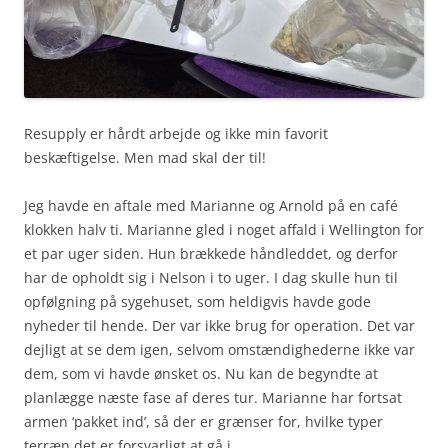
Resupply er hårdt arbejde og ikke min favorit
beskæftigelse. Men mad skal der til!
Jeg havde en aftale med Marianne og Arnold på en café
klokken halv ti. Marianne gled i noget affald i Wellington for
et par uger siden. Hun brækkede håndleddet, og derfor
har de opholdt sig i Nelson i to uger. I dag skulle hun til
opfølgning på sygehuset, som heldigvis havde gode
nyheder til hende. Der var ikke brug for operation. Det var
dejligt at se dem igen, selvom omstændighederne ikke var
dem, som vi havde ønsket os. Nu kan de begyndte at
planlægge næste fase af deres tur. Marianne har fortsat
armen ‘pakket ind’, så der er grænser for, hvilke typer
terræn det er forsvarligt at gå i.