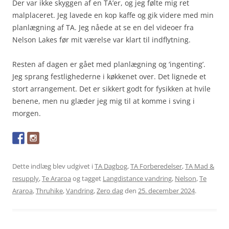
Der var ikke skyggen af en TA’er, og jeg følte mig ret
malplaceret. Jeg lavede en kop kaffe og gik videre med min
planlægning af TA. Jeg nåede at se en del videoer fra
Nelson Lakes før mit værelse var klart til indflytning.
Resten af dagen er gået med planlægning og ‘ingenting’.
Jeg sprang festlighederne i køkkenet over. Det lignede et
stort arrangement. Det er sikkert godt for fysikken at hvile
benene, men nu glæder jeg mig til at komme i sving i
morgen.
Dette indlæg blev udgivet i
TA Dagbog
,
TA Forberedelser
,
TA Mad &
resupply
,
Te Araroa
og tagget
Langdistance vandring
,
Nelson
,
Te
Araroa
,
Thruhike
,
Vandring
,
Zero dag
den
25. december 2024
.