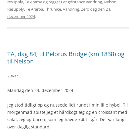
resupply
,
Te Araroa
og tagget
Langdistance vandring
,
Nelson
,
Resupply
,
Te Araroa
,
Thruhike
,
Vandring
,
Zero dag
den
24.
december 2024
.
TA, dag 84, til Pelorus Bridge (km 1838) og
til Nelson
2 svar
Mandag den 23. december 2024
Jeg stod tidligt op og nussede lidt rundt i min lille hybel. Til
morgenmad spiste jeg et hårdkogt æg og en croissant med
salat, æg og bacon, som jeg havde købt i går. Det var langt
over daglig standard.