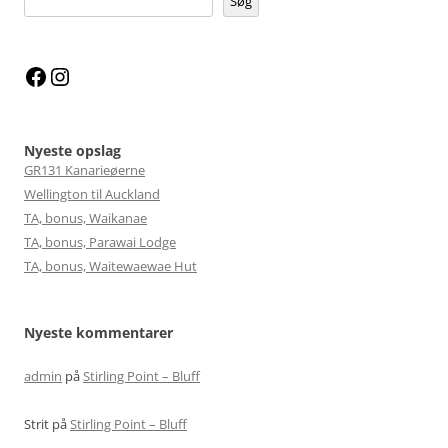
Søg
Facebook
Instagram
Nyeste opslag
GR131 Kanarieøerne
Wellington til Auckland
TA, bonus, Waikanae
TA, bonus, Parawai Lodge
TA, bonus, Waitewaewae Hut
Nyeste kommentarer
admin
på
Stirling Point – Bluff
Strit
på
Stirling Point – Bluff