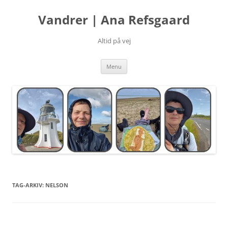
Hop
til
Vandrer | Ana Refsgaard
indhold
Altid på vej
Menu
TAG-ARKIV:
NELSON