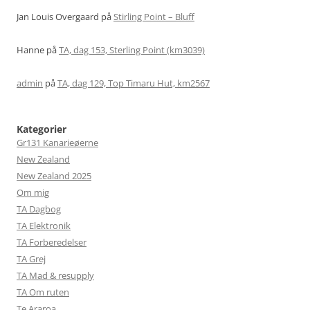
Jan Louis Overgaard
på
Stirling Point – Bluff
Hanne
på
TA, dag 153, Sterling Point (km3039)
admin
på
TA, dag 129, Top Timaru Hut, km2567
Kategorier
Gr131 Kanarieøerne
New Zealand
New Zealand 2025
Om mig
TA Dagbog
TA Elektronik
TA Forberedelser
TA Grej
TA Mad & resupply
TA Om ruten
Te Araroa