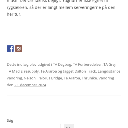
müsli. Det var faktisk dejligt. Yoghurt er ikke egnet til
rygsækken, så der er langt mellem serveringerne på den
her tur.
Dette indlæg blev udgivet i
TA Dagbog
,
TA Forberedelser
,
TA Grej
,
TA Mad & resupply
,
Te Araroa
og tagget
Dalton Track
,
Langdistance
vandring
,
Nelson
,
Pelorus Bridge
,
Te Araroa
,
Thruhike
,
Vandring
den
23. december 2024
.
Søg