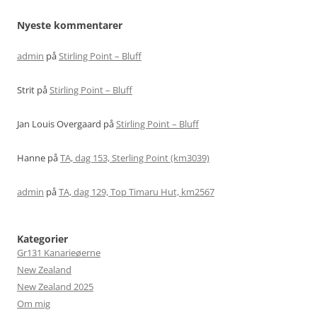
Nyeste kommentarer
admin
på
Stirling Point – Bluff
Strit
på
Stirling Point – Bluff
Jan Louis Overgaard
på
Stirling Point – Bluff
Hanne
på
TA, dag 153, Sterling Point (km3039)
admin
på
TA, dag 129, Top Timaru Hut, km2567
Kategorier
Gr131 Kanarieøerne
New Zealand
New Zealand 2025
Om mig