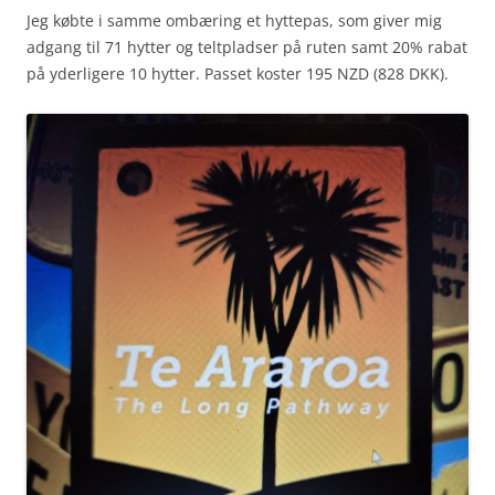
Jeg købte i samme ombæring et hyttepas, som giver mig
adgang til 71 hytter og teltpladser på ruten samt 20% rabat
på yderligere 10 hytter. Passet koster 195 NZD (828 DKK).