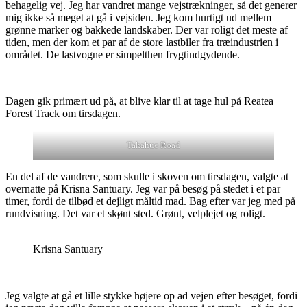
behagelig vej. Jeg har vandret mange vejstrækninger, så det generer
mig ikke så meget at gå i vejsiden. Jeg kom hurtigt ud mellem
grønne marker og bakkede landskaber. Der var roligt det meste af
tiden, men der kom et par af de store lastbiler fra træindustrien i
området. De lastvogne er simpelthen frygtindgydende.
Dagen gik primært ud på, at blive klar til at tage hul på Reatea
Forest Track om tirsdagen.
Takahue Road
En del af de vandrere, som skulle i skoven om tirsdagen, valgte at
overnatte på Krisna Santuary. Jeg var på besøg på stedet i et par
timer, fordi de tilbød et dejligt måltid mad. Bag efter var jeg med på
rundvisning. Det var et skønt sted. Grønt, velplejet og roligt.
Krisna Santuary
Jeg valgte at gå et lille stykke højere op ad vejen efter besøget, fordi