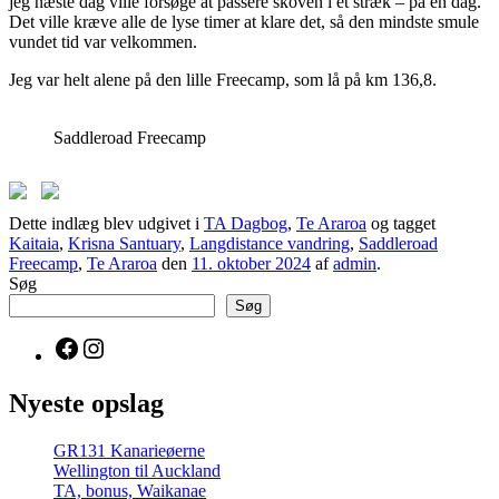
jeg næste dag ville forsøge at passere skoven i et stræk – på én dag.
Det ville kræve alle de lyse timer at klare det, så den mindste smule
vundet tid var velkommen.
Jeg var helt alene på den lille Freecamp, som lå på km 136,8.
Saddleroad Freecamp
Dette indlæg blev udgivet i
TA Dagbog
,
Te Araroa
og tagget
Kaitaia
,
Krisna Santuary
,
Langdistance vandring
,
Saddleroad
Freecamp
,
Te Araroa
den
11. oktober 2024
af
admin
.
Søg
Søg
Facebook
Instagram
Nyeste opslag
GR131 Kanarieøerne
Wellington til Auckland
TA, bonus, Waikanae