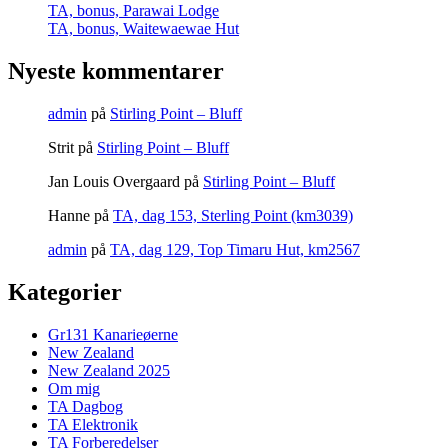
TA, bonus, Parawai Lodge
TA, bonus, Waitewaewae Hut
Nyeste kommentarer
admin
på
Stirling Point – Bluff
Strit
på
Stirling Point – Bluff
Jan Louis Overgaard
på
Stirling Point – Bluff
Hanne
på
TA, dag 153, Sterling Point (km3039)
admin
på
TA, dag 129, Top Timaru Hut, km2567
Kategorier
Gr131 Kanarieøerne
New Zealand
New Zealand 2025
Om mig
TA Dagbog
TA Elektronik
TA Forberedelser