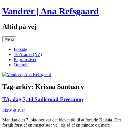
Hop
Vandrer | Ana Refsgaard
til
indhold
Altid på vej
Menu
Forside
Te Araroa (NZ)
Pilgrimslivet
Om mig
Tag-arkiv:
Krisna Santuary
TA, dag 7, til Sadleroad Freecamp
Skriv et svar
Mandag den 7. oktober var det blevet tid til at forlade Kaitaia. Det
forgik først af en meget stor vej, og så af en mindre og mere