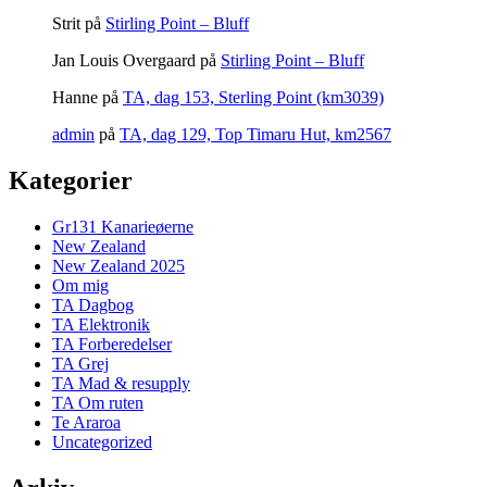
Strit
på
Stirling Point – Bluff
Jan Louis Overgaard
på
Stirling Point – Bluff
Hanne
på
TA, dag 153, Sterling Point (km3039)
admin
på
TA, dag 129, Top Timaru Hut, km2567
Kategorier
Gr131 Kanarieøerne
New Zealand
New Zealand 2025
Om mig
TA Dagbog
TA Elektronik
TA Forberedelser
TA Grej
TA Mad & resupply
TA Om ruten
Te Araroa
Uncategorized