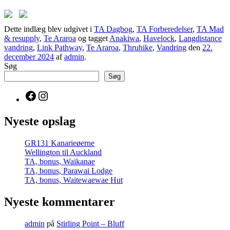
Dette indlæg blev udgivet i
TA Dagbog
,
TA Forberedelser
,
TA Mad
& resupply
,
Te Araroa
og tagget
Anakiwa
,
Havelock
,
Langdistance
vandring
,
Link Pathway
,
Te Araroa
,
Thruhike
,
Vandring
den
22.
december 2024
af
admin
.
Søg
Søg
Facebook
Instagram
Nyeste opslag
GR131 Kanarieøerne
Wellington til Auckland
TA, bonus, Waikanae
TA, bonus, Parawai Lodge
TA, bonus, Waitewaewae Hut
Nyeste kommentarer
admin
på
Stirling Point – Bluff