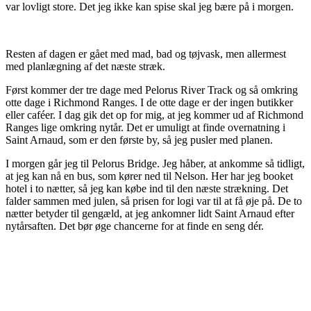
var lovligt store. Det jeg ikke kan spise skal jeg bære på i morgen.
Resten af dagen er gået med mad, bad og tøjvask, men allermest
med planlægning af det næste stræk.
Først kommer der tre dage med Pelorus River Track og så omkring
otte dage i Richmond Ranges. I de otte dage er der ingen butikker
eller caféer. I dag gik det op for mig, at jeg kommer ud af Richmond
Ranges lige omkring nytår. Det er umuligt at finde overnatning i
Saint Arnaud, som er den første by, så jeg pusler med planen.
I morgen går jeg til Pelorus Bridge. Jeg håber, at ankomme så tidligt,
at jeg kan nå en bus, som kører ned til Nelson. Her har jeg booket
hotel i to nætter, så jeg kan købe ind til den næste strækning. Det
falder sammen med julen, så prisen for logi var til at få øje på. De to
nætter betyder til gengæld, at jeg ankomner lidt Saint Arnaud efter
nytårsaften. Det bør øge chancerne for at finde en seng dér.