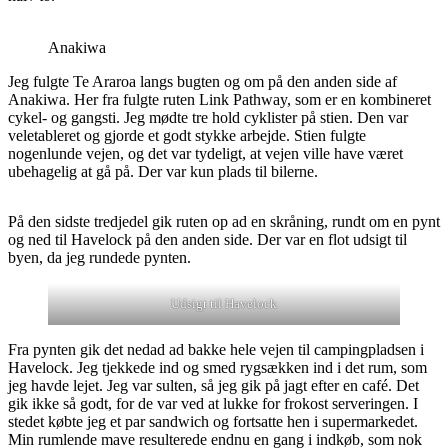
Anakiwa
Jeg fulgte Te Araroa langs bugten og om på den anden side af
Anakiwa. Her fra fulgte ruten Link Pathway, som er en kombineret
cykel- og gangsti. Jeg mødte tre hold cyklister på stien. Den var
veletableret og gjorde et godt stykke arbejde. Stien fulgte
nogenlunde vejen, og det var tydeligt, at vejen ville have været
ubehagelig at gå på. Der var kun plads til bilerne.
På den sidste tredjedel gik ruten op ad en skråning, rundt om en pynt
og ned til Havelock på den anden side. Der var en flot udsigt til
byen, da jeg rundede pynten.
Udsigt til Havelock
Fra pynten gik det nedad ad bakke hele vejen til campingpladsen i
Havelock. Jeg tjekkede ind og smed rygsækken ind i det rum, som
jeg havde lejet. Jeg var sulten, så jeg gik på jagt efter en café. Det
gik ikke så godt, for de var ved at lukke for frokost serveringen. I
stedet købte jeg et par sandwich og fortsatte hen i supermarkedet.
Min rumlende mave resulterede endnu en gang i indkøb, som nok