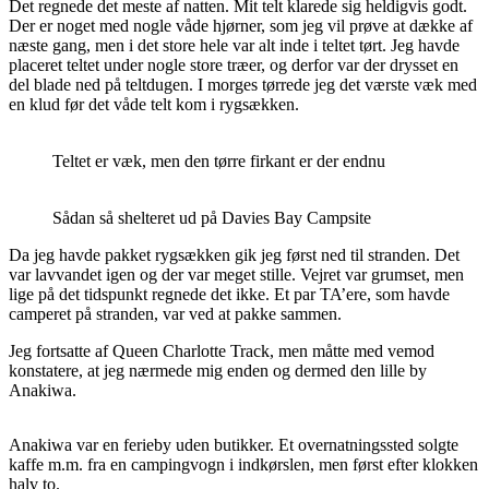
Det regnede det meste af natten. Mit telt klarede sig heldigvis godt.
Der er noget med nogle våde hjørner, som jeg vil prøve at dække af
næste gang, men i det store hele var alt inde i teltet tørt. Jeg havde
placeret teltet under nogle store træer, og derfor var der drysset en
del blade ned på teltdugen. I morges tørrede jeg det værste væk med
en klud før det våde telt kom i rygsækken.
Teltet er væk, men den tørre firkant er der endnu
Sådan så shelteret ud på Davies Bay Campsite
Da jeg havde pakket rygsækken gik jeg først ned til stranden. Det
var lavvandet igen og der var meget stille. Vejret var grumset, men
lige på det tidspunkt regnede det ikke. Et par TA’ere, som havde
camperet på stranden, var ved at pakke sammen.
Jeg fortsatte af Queen Charlotte Track, men måtte med vemod
konstatere, at jeg nærmede mig enden og dermed den lille by
Anakiwa.
Anakiwa var en ferieby uden butikker. Et overnatningssted solgte
kaffe m.m. fra en campingvogn i indkørslen, men først efter klokken
halv to.