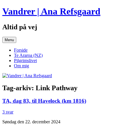
Hop
Vandrer | Ana Refsgaard
til
indhold
Altid på vej
Menu
Forside
Te Araroa (NZ)
Pilgrimslivet
Om mig
Tag-arkiv:
Link Pathway
TA, dag 83, til Havelock (km 1816)
3 svar
Søndag den 22. december 2024