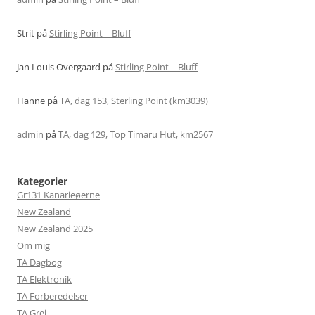
Strit
på
Stirling Point – Bluff
Jan Louis Overgaard
på
Stirling Point – Bluff
Hanne
på
TA, dag 153, Sterling Point (km3039)
admin
på
TA, dag 129, Top Timaru Hut, km2567
Kategorier
Gr131 Kanarieøerne
New Zealand
New Zealand 2025
Om mig
TA Dagbog
TA Elektronik
TA Forberedelser
TA Grej