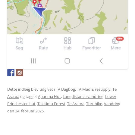
Dette indlæg blev udgivet i
TA Dagbog
,
TA Mad & resupply
,
Te
Araroa
og tagget
Aparima Hut
,
Langdistance vandring
,
Lower
Princhester Hut
,
Takitimu Forest
,
Te Araroa
,
Thruhike
,
Vandring
den
24. februar 2025
.