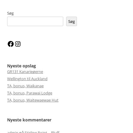
Søg
Søg
Facebook
Instagram
Nyeste opslag
GR131 Kanarieøerne
Wellington til Auckland
TA, bonus, Waikanae
TA, bonus, Parawai Lodge
TA, bonus, Waitewaewae Hut
Nyeste kommentarer
admin
på
Stirling Point – Bluff