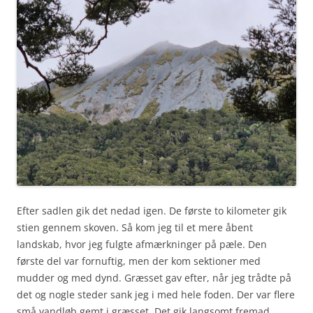
Efter sadlen gik det nedad igen. De første to kilometer gik
stien gennem skoven. Så kom jeg til et mere åbent
landskab, hvor jeg fulgte afmærkninger på pæle. Den
første del var fornuftig, men der kom sektioner med
mudder og med dynd. Græsset gav efter, når jeg trådte på
det og nogle steder sank jeg i med hele foden. Der var flere
små vandløb gemt i græsset. Det gik langsomt fremad.