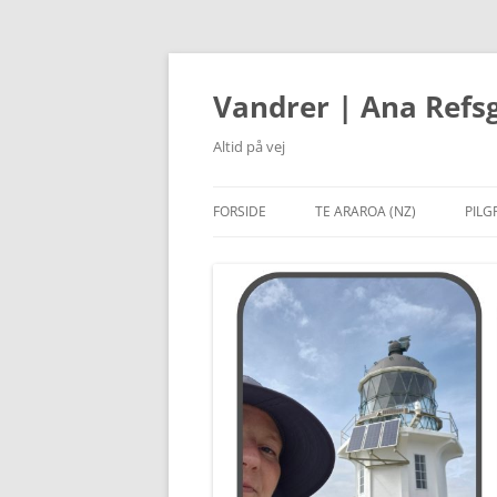
Hop
til
indhold
Vandrer | Ana Refs
Altid på vej
FORSIDE
TE ARAROA (NZ)
PILG