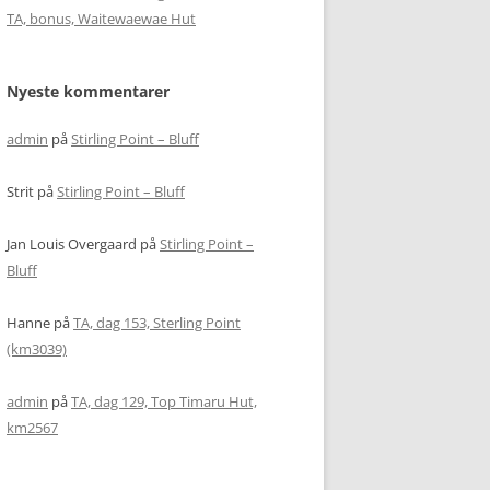
TA, bonus, Waitewaewae Hut
Nyeste kommentarer
admin
på
Stirling Point – Bluff
Strit
på
Stirling Point – Bluff
Jan Louis Overgaard
på
Stirling Point –
Bluff
Hanne
på
TA, dag 153, Sterling Point
(km3039)
admin
på
TA, dag 129, Top Timaru Hut,
km2567