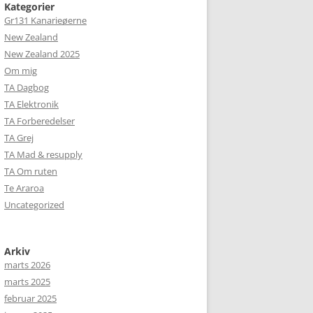
Kategorier
Gr131 Kanarieøerne
New Zealand
New Zealand 2025
Om mig
TA Dagbog
TA Elektronik
TA Forberedelser
TA Grej
TA Mad & resupply
TA Om ruten
Te Araroa
Uncategorized
Arkiv
marts 2026
marts 2025
februar 2025