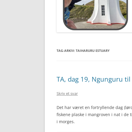
TAG-ARKIV:
TAIHARURU ESTUARY
TA, dag 19, Ngunguru til
Skriv et svar
Det har været en fortryllende dag (lør
fiskene plaske i mangroven i nat i de t
i morges.