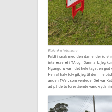
Biblioteket i Ngunguru
Faldt i snak med den dame, der (ulønn
interesseret i TA og i Danmark. Jeg ku
Ngunguru var i det hele taget en god 
Hen af halv tolv gik jeg til den lille 
anden TA’er, som ventede. Det var Kate,
ad på de to forestående vandkrydsnin