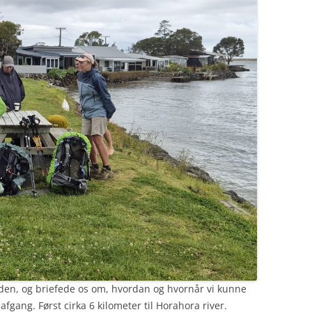
loden, og briefede os om, hvordan og hvornår vi kunne
gang. Først cirka 6 kilometer til Horahora river.