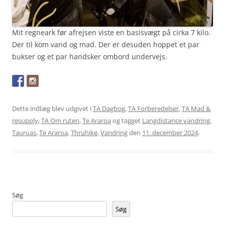
Mit regneark før afrejsen viste en basisvægt på cirka 7 kilo.
Der til kom vand og mad. Der er desuden hoppet et par
bukser og et par handsker ombord undervejs.
Dette indlæg blev udgivet i
TA Dagbog
,
TA Forberedelser
,
TA Mad &
resupply
,
TA Om ruten
,
Te Araroa
og tagget
Langdistance vandring
,
Tauruas
,
Te Araroa
,
Thruhike
,
Vandring
den
11. december 2024
.
Søg
Søg