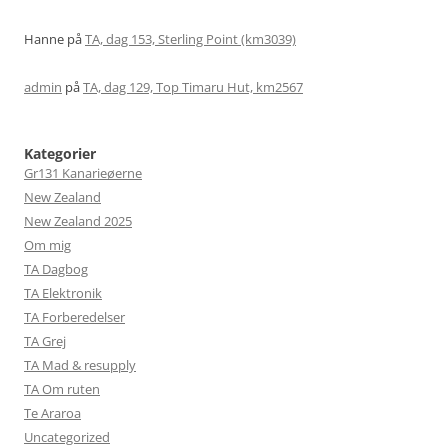
Hanne
på
TA, dag 153, Sterling Point (km3039)
admin
på
TA, dag 129, Top Timaru Hut, km2567
Kategorier
Gr131 Kanarieøerne
New Zealand
New Zealand 2025
Om mig
TA Dagbog
TA Elektronik
TA Forberedelser
TA Grej
TA Mad & resupply
TA Om ruten
Te Araroa
Uncategorized