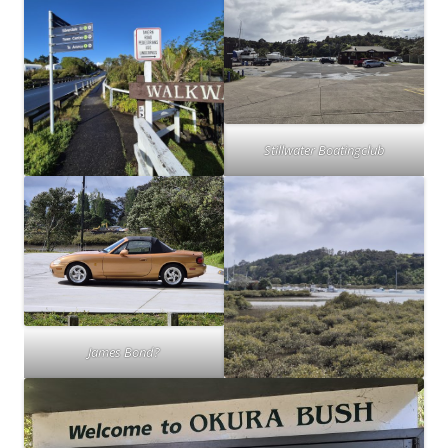
Stillwater Boatingclub
James Bond?