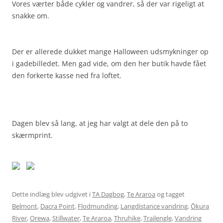
Vores værter både cykler og vandrer, så der var rigeligt at
snakke om.
Der er allerede dukket mange Halloween udsmykninger op
i gadebilledet. Men gad vide, om den her butik havde fået
den forkerte kasse ned fra loftet.
Dagen blev så lang, at jeg har valgt at dele den på to
skærmprint.
Dette indlæg blev udgivet i
TA Dagbog
,
Te Araroa
og tagget
Belmont
,
Dacra Point
,
Flodmunding
,
Langdistance vandring
,
Ōkura
River
,
Orewa
,
Stillwater
,
Te Araroa
,
Thruhike
,
Trailengle
,
Vandring