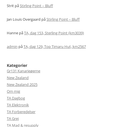
Strit
på
Stirling Point – Bluff
Jan Louis Overgaard
på
Stirling Point – Bluff
Hanne
på
TA, dag 153, Sterling Point (km3039)
admin
på
TA, dag 129, Top Timaru Hut, km2567
Kategorier
Gr131 Kanarieøerne
New Zealand
New Zealand 2025
Om mig
TA Dagbog
TA Elektronik
TA Forberedelser
TA Grej
TA Mad & resupply