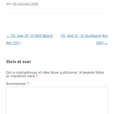
den
30. oktober 2024
.
Indlægsnavigation
←
TA, dag 29, til Red Beach
TA, dag 31, til Auckland (km
(km 551)
600)
→
Skriv et svar
Din e-mailadresse vil ikke blive publiceret.
Krævede felter
er markeret med
*
Kommentar
*