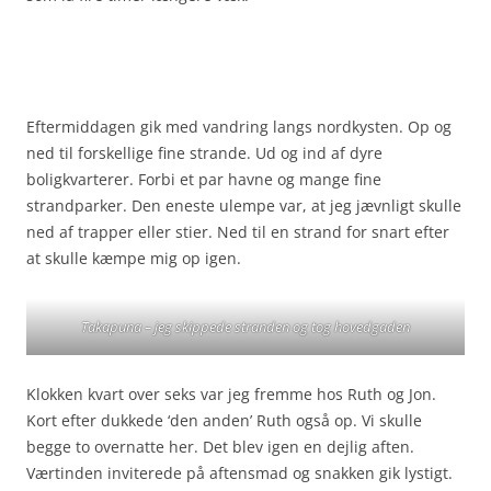
Eftermiddagen gik med vandring langs nordkysten. Op og
ned til forskellige fine strande. Ud og ind af dyre
boligkvarterer. Forbi et par havne og mange fine
strandparker. Den eneste ulempe var, at jeg jævnligt skulle
ned af trapper eller stier. Ned til en strand for snart efter
at skulle kæmpe mig op igen.
Takapuna – jeg skippede stranden og tog hovedgaden
Klokken kvart over seks var jeg fremme hos Ruth og Jon.
Kort efter dukkede ‘den anden’ Ruth også op. Vi skulle
begge to overnatte her. Det blev igen en dejlig aften.
Værtinden inviterede på aftensmad og snakken gik lystigt.