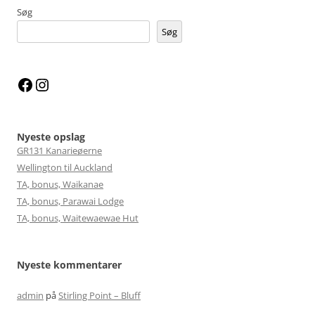
Søg
Søg
Facebook
Instagram
Nyeste opslag
GR131 Kanarieøerne
Wellington til Auckland
TA, bonus, Waikanae
TA, bonus, Parawai Lodge
TA, bonus, Waitewaewae Hut
Nyeste kommentarer
admin
på
Stirling Point – Bluff