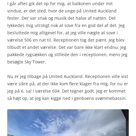
I går aftes gik det op for mig, at balkonen under mit
vindue, er det sted, hvor de unge på United Auckland
fester. Der var snak og musik det halve af natten. Det
lykkedes mig utroligt nok at sove fra en god del af det. Jeg
besluttede mig alligevel for, at jeg ville nægte at sove i
værelse 506 en nat til. Receptionen tog det pænt. Jeg blev
tilbudt et andet værelse. Det var bare ikke klart endnu. Jeg
pakkede rygsækken og stillede den i receptionen, mens jeg
besøgte Sky Tower.
Nu er jeg tilbage på United Auckland. Receptionen ville vist
være sikre på, at der ikke kom flere klager fra mig, for nu er
jeg på 6. sal i værelse 604. Det tegner godt. Jeg er kommet
så højt op, at jeg kan kigge ned i genboens svømmebassin.