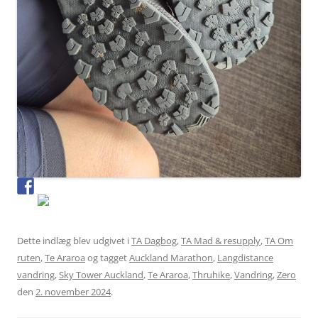
Dette indlæg blev udgivet i
TA Dagbog
,
TA Mad & resupply
,
TA Om
ruten
,
Te Araroa
og tagget
Auckland Marathon
,
Langdistance
vandring
,
Sky Tower Auckland
,
Te Araroa
,
Thruhike
,
Vandring
,
Zero
den
2. november 2024
.