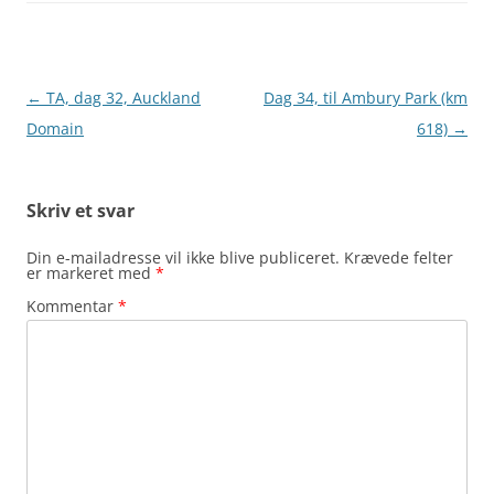
Indlægsnavigation
←
TA, dag 32, Auckland
Dag 34, til Ambury Park (km
Domain
618)
→
Skriv et svar
Din e-mailadresse vil ikke blive publiceret.
Krævede felter
er markeret med
*
Kommentar
*