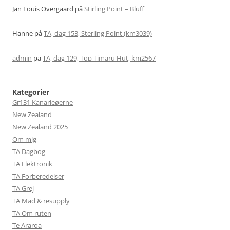
Jan Louis Overgaard
på
Stirling Point – Bluff
Hanne
på
TA, dag 153, Sterling Point (km3039)
admin
på
TA, dag 129, Top Timaru Hut, km2567
Kategorier
Gr131 Kanarieøerne
New Zealand
New Zealand 2025
Om mig
TA Dagbog
TA Elektronik
TA Forberedelser
TA Grej
TA Mad & resupply
TA Om ruten
Te Araroa