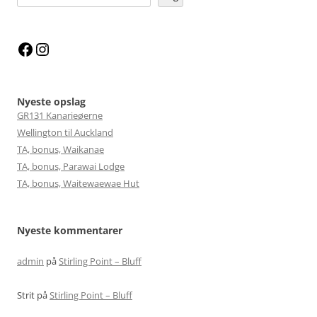
Facebook
Instagram
Nyeste opslag
GR131 Kanarieøerne
Wellington til Auckland
TA, bonus, Waikanae
TA, bonus, Parawai Lodge
TA, bonus, Waitewaewae Hut
Nyeste kommentarer
admin
på
Stirling Point – Bluff
Strit
på
Stirling Point – Bluff