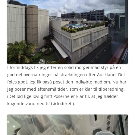
I formiddags fik jeg efter en solid morgenmad styr på en
god del overnatninger på strækningen efter Auckland. Det
føles godt. Jeg fik også poset den indkøbte mad om. Nu har
jeg poser med aftensmåltider, som er klar til tilberedning.
(Det lød lige lovlig fint! Poserne er klar til, at jeg hælder
kogende vand ned til tørfoderet.).