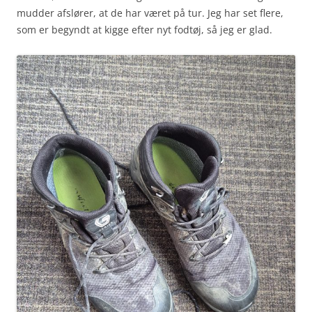
mudder afslører, at de har været på tur. Jeg har set flere,
som er begyndt at kigge efter nyt fodtøj, så jeg er glad.