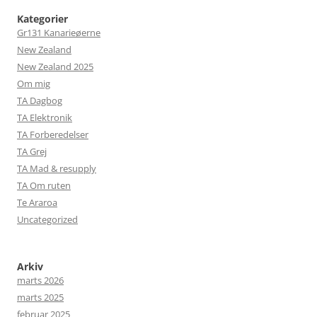
Kategorier
Gr131 Kanarieøerne
New Zealand
New Zealand 2025
Om mig
TA Dagbog
TA Elektronik
TA Forberedelser
TA Grej
TA Mad & resupply
TA Om ruten
Te Araroa
Uncategorized
Arkiv
marts 2026
marts 2025
februar 2025