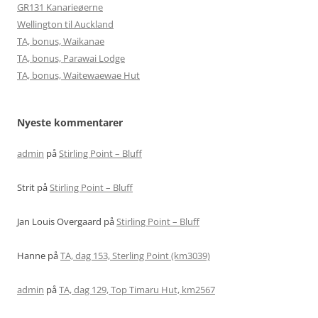
GR131 Kanarieøerne
Wellington til Auckland
TA, bonus, Waikanae
TA, bonus, Parawai Lodge
TA, bonus, Waitewaewae Hut
Nyeste kommentarer
admin
på
Stirling Point – Bluff
Strit
på
Stirling Point – Bluff
Jan Louis Overgaard
på
Stirling Point – Bluff
Hanne
på
TA, dag 153, Sterling Point (km3039)
admin
på
TA, dag 129, Top Timaru Hut, km2567