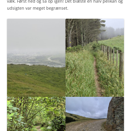
væk. Først ned og så op igen! Det blæste en halv pelikan og
udsigten var meget begrænset.