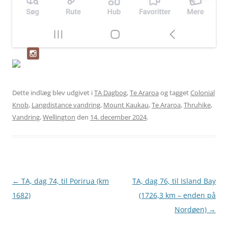
Dette indlæg blev udgivet i
TA Dagbog
,
Te Araroa
og tagget
Colonial
Knob
,
Langdistance vandring
,
Mount Kaukau
,
Te Araroa
,
Thruhike
,
Vandring
,
Wellington
den
14. december 2024
.
Indlægsnavigation
←
TA, dag 74, til Porirua (km
TA, dag 76, til Island Bay
1682)
(1726,3 km – enden på
Nordøen)
→