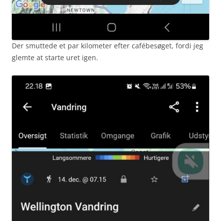
Der smuttede et par kilometer efter cafébesøget, fordi jeg
glemte at starte uret igen.