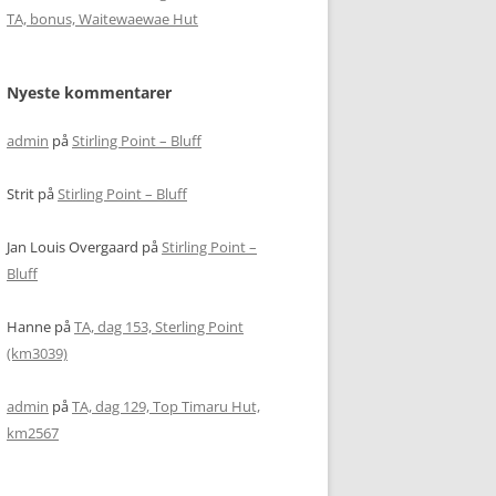
TA, bonus, Waitewaewae Hut
Nyeste kommentarer
admin
på
Stirling Point – Bluff
Strit
på
Stirling Point – Bluff
Jan Louis Overgaard
på
Stirling Point –
Bluff
Hanne
på
TA, dag 153, Sterling Point
(km3039)
admin
på
TA, dag 129, Top Timaru Hut,
km2567