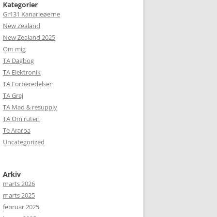
Kategorier
Gr131 Kanarieøerne
New Zealand
New Zealand 2025
Om mig
TA Dagbog
TA Elektronik
TA Forberedelser
TA Grej
TA Mad & resupply
TA Om ruten
Te Araroa
Uncategorized
Arkiv
marts 2026
marts 2025
februar 2025