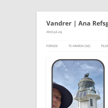
Hop
til
indhold
Vandrer | Ana Refs
Altid på vej
FORSIDE
TE ARAROA (NZ)
PILG