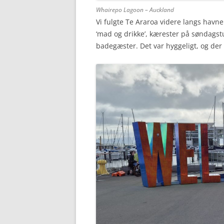
Whairepo Lagoon – Auckland
Vi fulgte Te Araroa videre langs havne
‘mad og drikke’, kærester på søndagstu
badegæster. Det var hyggeligt, og der