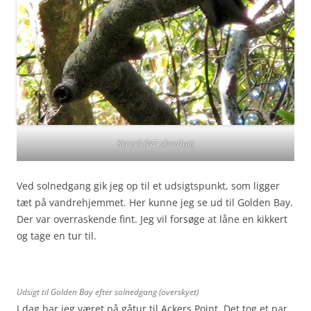
Kererū (NZ skovdue)
Ved solnedgang gik jeg op til et udsigtspunkt, som ligger
tæt på vandrehjemmet. Her kunne jeg se ud til Golden Bay.
Der var overraskende fint. Jeg vil forsøge at låne en kikkert
og tage en tur til.
Udsigt til Golden Bay efter solnedgang (overskyet)
I dag har jeg været på gåtur til Ackers Point. Det tog et par