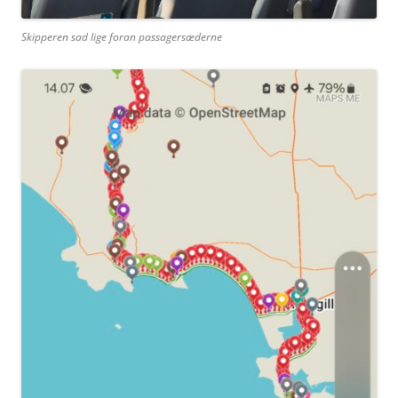
Skipperen sad lige foran passagersæderne