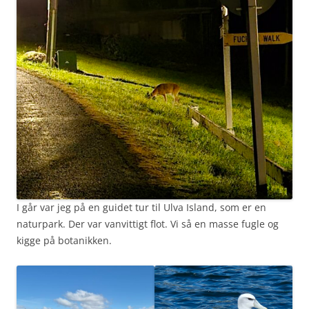
I går var jeg på en guidet tur til Ulva Island, som er en
naturpark. Der var vanvittigt flot. Vi så en masse fugle og
kigge på botanikken.