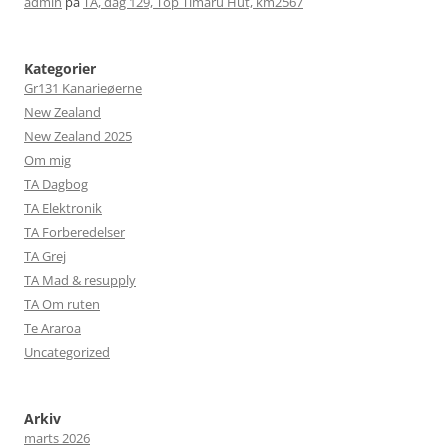
admin
på
TA, dag 129, Top Timaru Hut, km2567
Kategorier
Gr131 Kanarieøerne
New Zealand
New Zealand 2025
Om mig
TA Dagbog
TA Elektronik
TA Forberedelser
TA Grej
TA Mad & resupply
TA Om ruten
Te Araroa
Uncategorized
Arkiv
marts 2026