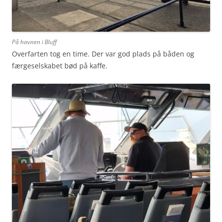
På havnen i Bluff
Overfarten tog en time. Der var god plads på båden og
færgeselskabet bød på kaffe.