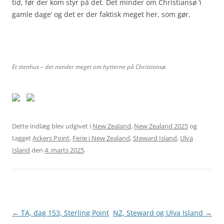
tid, før der kom styr på det. Det minder om Christiansø ‘i
gamle dage’ og det er der faktisk meget her, som gør.
Et stenhus – det minder meget om hytterne på Christiansø.
Dette indlæg blev udgivet i
New Zealand
,
New Zealand 2025
og
tagget
Ackers Point
,
Ferie i New Zealand
,
Steward Island
,
Ulva
Island
den
4. marts 2025
.
Indlægsnavigation
←
TA, dag 153, Sterling Point
NZ, Steward og Ulva Island
→