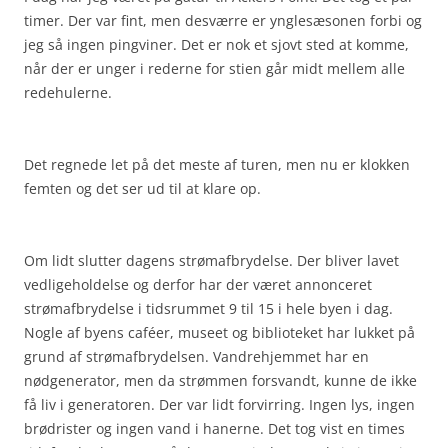
timer. Der var fint, men desværre er ynglesæsonen forbi og
jeg så ingen pingviner. Det er nok et sjovt sted at komme,
når der er unger i rederne for stien går midt mellem alle
redehulerne.
Det regnede let på det meste af turen, men nu er klokken
femten og det ser ud til at klare op.
Om lidt slutter dagens strømafbrydelse. Der bliver lavet
vedligeholdelse og derfor har der været annonceret
strømafbrydelse i tidsrummet 9 til 15 i hele byen i dag.
Nogle af byens caféer, museet og biblioteket har lukket på
grund af strømafbrydelsen. Vandrehjemmet har en
nødgenerator, men da strømmen forsvandt, kunne de ikke
få liv i generatoren. Der var lidt forvirring. Ingen lys, ingen
brødrister og ingen vand i hanerne. Det tog vist en times