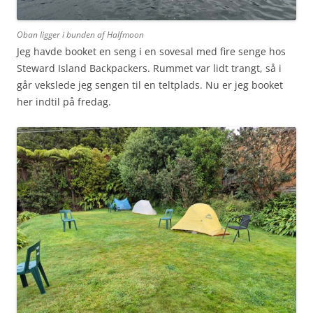
Oban ligger i bunden af Halfmoon
Jeg havde booket en seng i en sovesal med fire senge hos
Steward Island Backpackers. Rummet var lidt trangt, så i
går vekslede jeg sengen til en teltplads. Nu er jeg booket
her indtil på fredag.