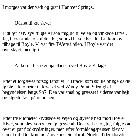
I morges var der vådt og gråt i Hanmer Springs.
Udsigt til grå skyer
Lidt før halv syv fulgte Alison mig ud til vejen og vinkede farvel.
Jeg blev samlet op af den bil, som vi havde bestilt til at køre os
tilbage til Boyle. Vi var fire TA’ere i bilen. I Boyle var det
overskyet, men tørt.
Ankom til parkeringspladsen ved Boyle Village
Efter et forgæves forsøg fandt vi Tui track, som skulle bringe os de
første ti kilometer til krydset ved Windy Point. Stien gik i
begyndelsen langs Sh7. Den var smal og græsset i siderne var højt
og kløede fælt på mine ben.
Efter tre kilometer krydsede vi vejen og styrede ned mod Boyle
River, som blev vores nye følgesvend. Becky, Lea og jeg fulgtes ad
over et par flodkrydsninger, men efter formiddagspausen blev vi
spredt ud. Der kom også nye ansigter forbi. Nogle af dem havde