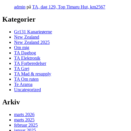
admin
på
TA, dag 129, Top Timaru Hut, km2567
Kategorier
Gr131 Kanarieøerne
New Zealand
New Zealand 2025
Om mig
TA Dagbog
TA Elektronik
TA Forberedelser
TA Grej
TA Mad & resupply
TA Om ruten
Te Araroa
Uncategorized
Arkiv
marts 2026
marts 2025
februar 2025
januar 2025