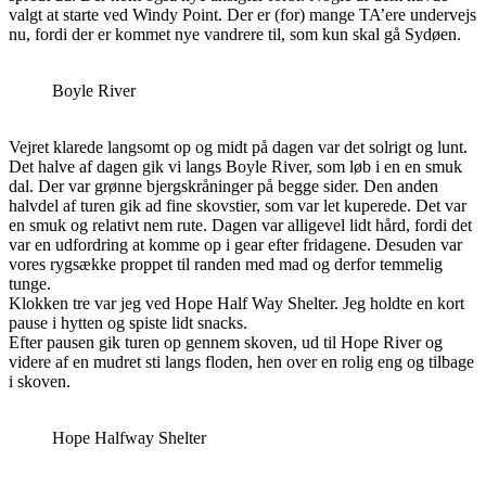
valgt at starte ved Windy Point. Der er (for) mange TA’ere undervejs
nu, fordi der er kommet nye vandrere til, som kun skal gå Sydøen.
Boyle River
Vejret klarede langsomt op og midt på dagen var det solrigt og lunt.
Det halve af dagen gik vi langs Boyle River, som løb i en en smuk
dal. Der var grønne bjergskråninger på begge sider. Den anden
halvdel af turen gik ad fine skovstier, som var let kuperede. Det var
en smuk og relativt nem rute. Dagen var alligevel lidt hård, fordi det
var en udfordring at komme op i gear efter fridagene. Desuden var
vores rygsække proppet til randen med mad og derfor temmelig
tunge.
Klokken tre var jeg ved Hope Half Way Shelter. Jeg holdte en kort
pause i hytten og spiste lidt snacks.
Efter pausen gik turen op gennem skoven, ud til Hope River og
videre af en mudret sti langs floden, hen over en rolig eng og tilbage
i skoven.
Hope Halfway Shelter