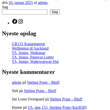
den
20. januar 2025
af
admin
.
Søg
Søg
Facebook
Instagram
Nyeste opslag
GR131 Kanarieøerne
Wellington til Auckland
TA, bonus, Waikanae
TA, bonus, Parawai Lodge
TA, bonus, Waitewaewae Hut
Nyeste kommentarer
admin
på
Stirling Point – Bluff
Strit
på
Stirling Point – Bluff
Jan Louis Overgaard
på
Stirling Point – Bluff
Hanne
på
TA, dag 153, Sterling Point (km3039)