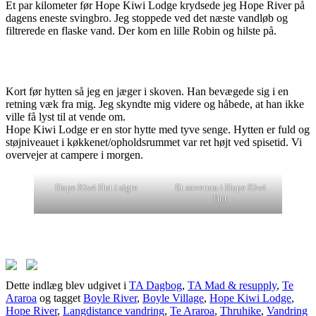
Et par kilometer før Hope Kiwi Lodge krydsede jeg Hope River på
dagens eneste svingbro. Jeg stoppede ved det næste vandløb og
filtrerede en flaske vand. Der kom en lille Robin og hilste på.
Kort før hytten så jeg en jæger i skoven. Han bevægede sig i en
retning væk fra mig. Jeg skyndte mig videre og håbede, at han ikke
ville få lyst til at vende om.
Hope Kiwi Lodge er en stor hytte med tyve senge. Hytten er fuld og
støjniveauet i køkkenet/opholdsrummet var ret højt ved spisetid. Vi
overvejer at campere i morgen.
Hope Kiwi Hut i sigte
Et soverum i Hope Kiwi
Hut
Dette indlæg blev udgivet i
TA Dagbog
,
TA Mad & resupply
,
Te
Araroa
og tagget
Boyle River
,
Boyle Village
,
Hope Kiwi Lodge
,
Hope River
,
Langdistance vandring
,
Te Araroa
,
Thruhike
,
Vandring