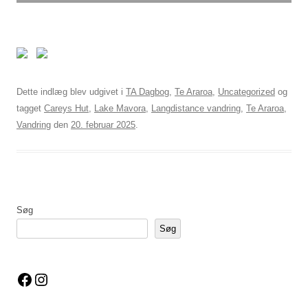
Dette indlæg blev udgivet i
TA Dagbog
,
Te Araroa
,
Uncategorized
og
tagget
Careys Hut
,
Lake Mavora
,
Langdistance vandring
,
Te Araroa
,
Vandring
den
20. februar 2025
.
Søg
Søg
Facebook
Instagram