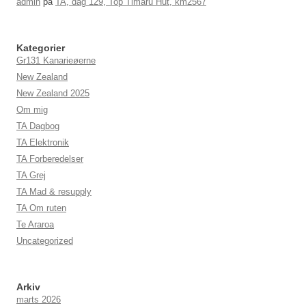
admin
på
TA, dag 129, Top Timaru Hut, km2567
Kategorier
Gr131 Kanarieøerne
New Zealand
New Zealand 2025
Om mig
TA Dagbog
TA Elektronik
TA Forberedelser
TA Grej
TA Mad & resupply
TA Om ruten
Te Araroa
Uncategorized
Arkiv
marts 2026