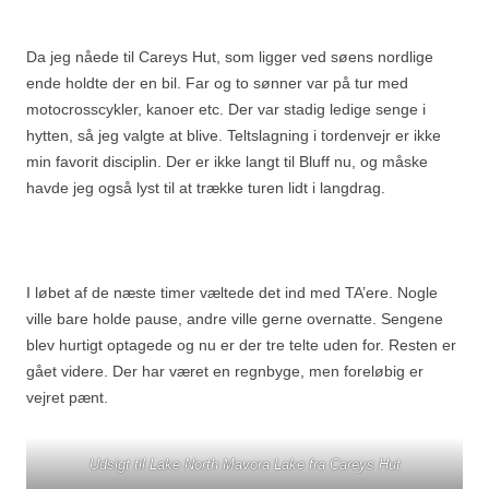
Da jeg nåede til Careys Hut, som ligger ved søens nordlige
ende holdte der en bil. Far og to sønner var på tur med
motocrosscykler, kanoer etc. Der var stadig ledige senge i
hytten, så jeg valgte at blive. Teltslagning i tordenvejr er ikke
min favorit disciplin. Der er ikke langt til Bluff nu, og måske
havde jeg også lyst til at trække turen lidt i langdrag.
I løbet af de næste timer væltede det ind med TA’ere. Nogle
ville bare holde pause, andre ville gerne overnatte. Sengene
blev hurtigt optagede og nu er der tre telte uden for. Resten er
gået videre. Der har været en regnbyge, men foreløbig er
vejret pænt.
Udsigt til Lake North Mavora Lake fra Careys Hut