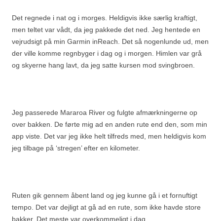
Det regnede i nat og i morges. Heldigvis ikke særlig kraftigt,
men teltet var vådt, da jeg pakkede det ned. Jeg hentede en
vejrudsigt på min Garmin inReach. Det så nogenlunde ud, men
der ville komme regnbyger i dag og i morgen. Himlen var grå
og skyerne hang lavt, da jeg satte kursen mod svingbroen.
Jeg passerede Mararoa River og fulgte afmærkningerne op
over bakken. De førte mig ad en anden rute end den, som min
app viste. Det var jeg ikke helt tilfreds med, men heldigvis kom
jeg tilbage på ‘stregen’ efter en kilometer.
Ruten gik gennem åbent land og jeg kunne gå i et fornuftigt
tempo. Det var dejligt at gå ad en rute, som ikke havde store
bakker. Det meste var overkommeligt i dag.