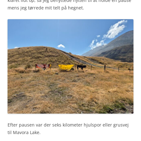
klaret lidt op, så jeg benyttede hytten til at holde en pause
mens jeg tørrede mit telt på hegnet.
Efter pausen var der seks kilometer hjulspor eller grusvej
til Mavora Lake.