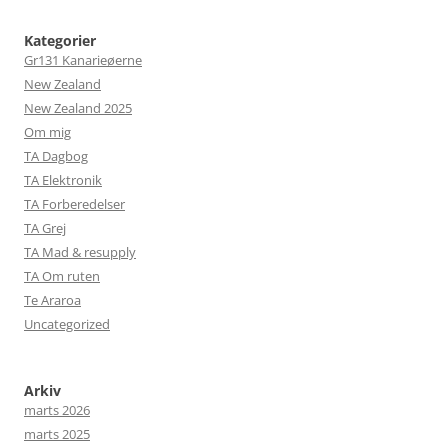
Kategorier
Gr131 Kanarieøerne
New Zealand
New Zealand 2025
Om mig
TA Dagbog
TA Elektronik
TA Forberedelser
TA Grej
TA Mad & resupply
TA Om ruten
Te Araroa
Uncategorized
Arkiv
marts 2026
marts 2025