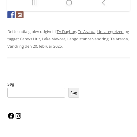
Dette indlæg blev udgivet i
TA Dagbog
,
Te Araroa
,
Uncategorized
og
tagget
Careys Hut
,
Lake Mavora
,
Langdistance vandring
,
Te Araroa
,
Vandring
den
20. februar 2025
.
Søg
Søg
Facebook
Instagram