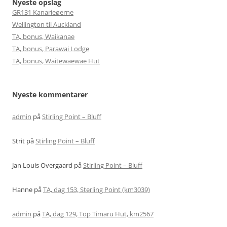
Nyeste opslag
GR131 Kanarieøerne
Wellington til Auckland
TA, bonus, Waikanae
TA, bonus, Parawai Lodge
TA, bonus, Waitewaewae Hut
Nyeste kommentarer
admin
på
Stirling Point – Bluff
Strit
på
Stirling Point – Bluff
Jan Louis Overgaard
på
Stirling Point – Bluff
Hanne
på
TA, dag 153, Sterling Point (km3039)
admin
på
TA, dag 129, Top Timaru Hut, km2567