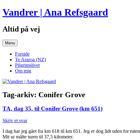
Hop
Vandrer | Ana Refsgaard
til
indhold
Altid på vej
Menu
Forside
Te Araroa (NZ)
Pilgrimslivet
Om mig
Tag-arkiv:
Conifer Grove
TA, dag 35, til Conifer Grove (km 651)
Skriv et svar
I dag har jeg gået fra km 618 til km 651. Jeg er dog lidt uden for ru
Mit ur målte turen til 37,5 kilometer.