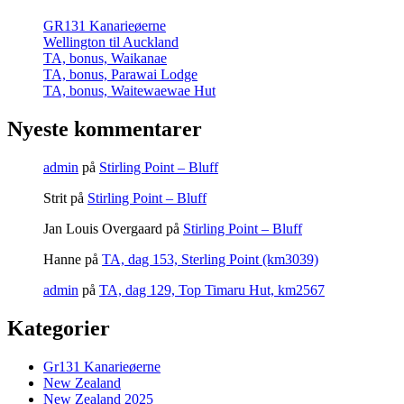
GR131 Kanarieøerne
Wellington til Auckland
TA, bonus, Waikanae
TA, bonus, Parawai Lodge
TA, bonus, Waitewaewae Hut
Nyeste kommentarer
admin
på
Stirling Point – Bluff
Strit
på
Stirling Point – Bluff
Jan Louis Overgaard
på
Stirling Point – Bluff
Hanne
på
TA, dag 153, Sterling Point (km3039)
admin
på
TA, dag 129, Top Timaru Hut, km2567
Kategorier
Gr131 Kanarieøerne
New Zealand
New Zealand 2025