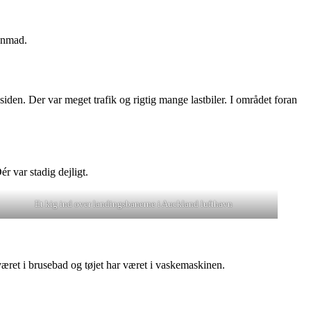
genmad.
iden. Der var meget trafik og rigtig mange lastbiler. I området foran
r var stadig dejligt.
Et kig ind over landingsbanerne i Auckland lufthavn
været i brusebad og tøjet har været i vaskemaskinen.