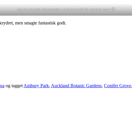
Jeg supplerede aftensmaden med broccoli fra værtens have 🙂
rydret, men smagte fantastisk godt.
roa
og tagget
Ambury Park
,
Auckland Botanic Gardens
,
Conifer Grove