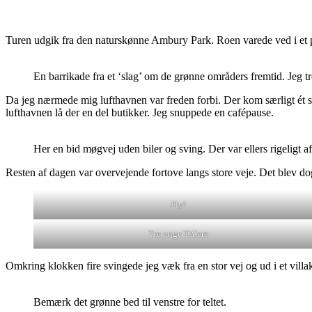
Turen udgik fra den naturskønne Ambury Park. Roen varede ved i et pa
En barrikade fra et ‘slag’ om de grønne områders fremtid. Jeg tr
Da jeg nærmede mig lufthavnen var freden forbi. Der kom særligt ét sty
lufthavnen lå der en del butikker. Jeg snuppede en cafépause.
Her en bid møgvej uden biler og sving. Der var ellers rigeligt a
Resten af dagen var overvejende fortove langs store veje. Det blev dog
Fly!
Tre unge TA’ere
Omkring klokken fire svingede jeg væk fra en stor vej og ud i et vill
Bemærk det grønne bed til venstre for teltet.