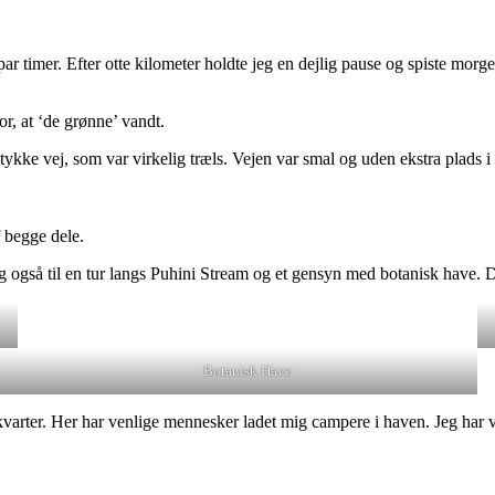
r timer. Efter otte kilometer holdte jeg en dejlig pause og spiste mor
or, at ‘de grønne’ vandt.
kke vej, som var virkelig træls. Vejen var smal og uden ekstra plads i s
f begge dele.
 også til en tur langs Puhini Stream og et gensyn med botanisk have. Dé
Botanisk Have
akvarter. Her har venlige mennesker ladet mig campere i haven. Jeg har 