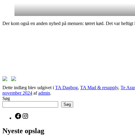
Der kom også en anden nyhed på menuen: tørret kød. Det var heftigt k
Dette indlæg blev udgivet i
TA Dagbog
,
TA Mad & resupply
,
Te Ara
november 2024
af
admin
.
Søg
Søg
Facebook
Instagram
Nyeste opslag