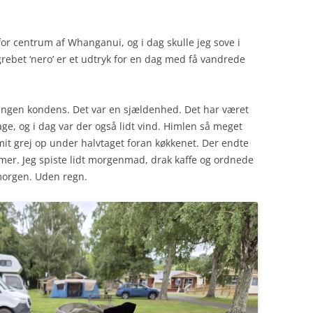
r centrum af Whanganui, og i dag skulle jeg sove i
grebet ‘nero’ er et udtryk for en dag med få vandrede
op. Ingen kondens. Det var en sjældenhed. Det har været
ge, og i dag var der også lidt vind. Himlen så meget
 mit grej op under halvtaget foran køkkenet. Der endte
imer. Jeg spiste lidt morgenmad, drak kaffe og ordnede
morgen. Uden regn.