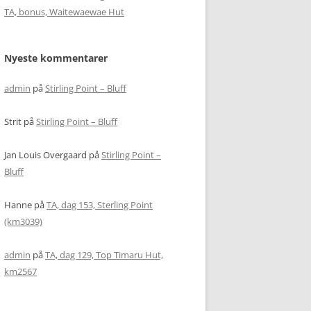
TA, bonus, Waitewaewae Hut
Nyeste kommentarer
admin
på
Stirling Point – Bluff
Strit
på
Stirling Point – Bluff
Jan Louis Overgaard
på
Stirling Point –
Bluff
Hanne
på
TA, dag 153, Sterling Point
(km3039)
admin
på
TA, dag 129, Top Timaru Hut,
km2567