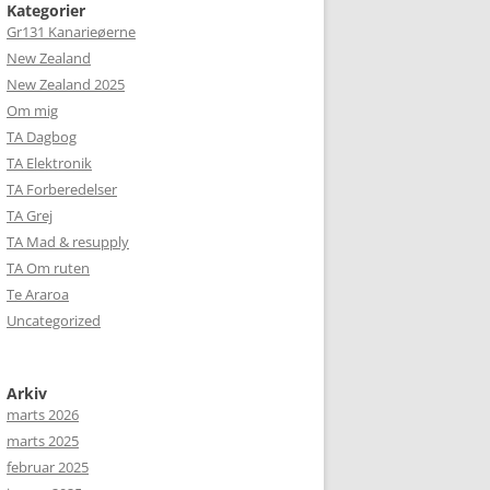
Kategorier
Gr131 Kanarieøerne
New Zealand
New Zealand 2025
Om mig
TA Dagbog
TA Elektronik
TA Forberedelser
TA Grej
TA Mad & resupply
TA Om ruten
Te Araroa
Uncategorized
Arkiv
marts 2026
marts 2025
februar 2025