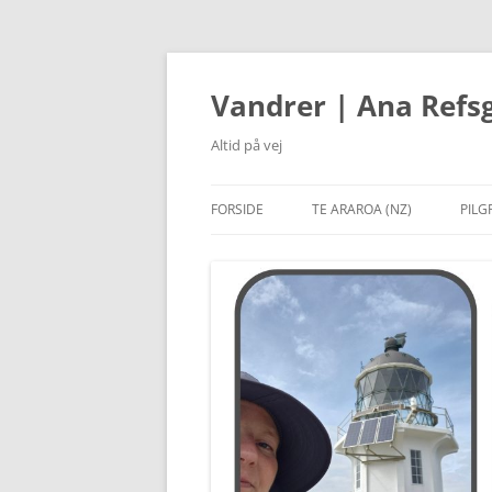
Hop
til
indhold
Vandrer | Ana Refs
Altid på vej
FORSIDE
TE ARAROA (NZ)
PILG