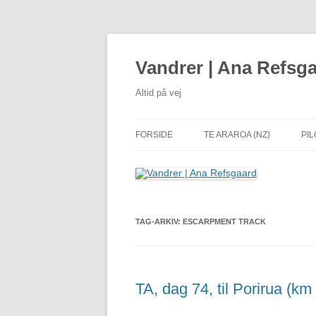
Hop
til
indhold
Vandrer | Ana Refsg
Altid på vej
FORSIDE
TE ARAROA (NZ)
PIL
TAG-ARKIV:
ESCARPMENT TRACK
TA, dag 74, til Porirua (km