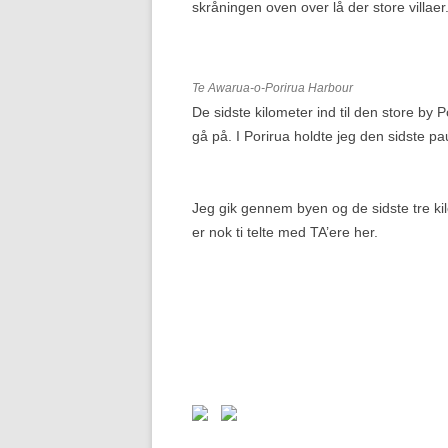
skråningen oven over lå der store villaer
Te Awarua-o-Porirua Harbour
De sidste kilometer ind til den store by P
gå på. I Porirua holdte jeg den sidste p
Jeg gik gennem byen og de sidste tre kil
er nok ti telte med TA’ere her.