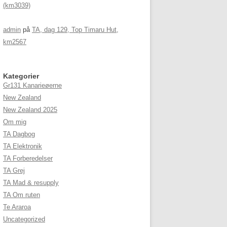
(km3039)
admin
på
TA, dag 129, Top Timaru Hut,
km2567
Kategorier
Gr131 Kanarieøerne
New Zealand
New Zealand 2025
Om mig
TA Dagbog
TA Elektronik
TA Forberedelser
TA Grej
TA Mad & resupply
TA Om ruten
Te Araroa
Uncategorized