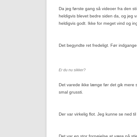
Da jeg første gang så videoer fra den st
heldigvis blevet bedre siden da, og jeg var
heldigvis godt. Ikke for meget vind og in
Det begyndte ret fredeligt. Før indgange
Er du nu sikker?
Det varede ikke længe før det gik mere s
smal grussti.
Der var virkelig flot. Jeg kunne se ned ti
Det var en stor fornøjelse at være på st