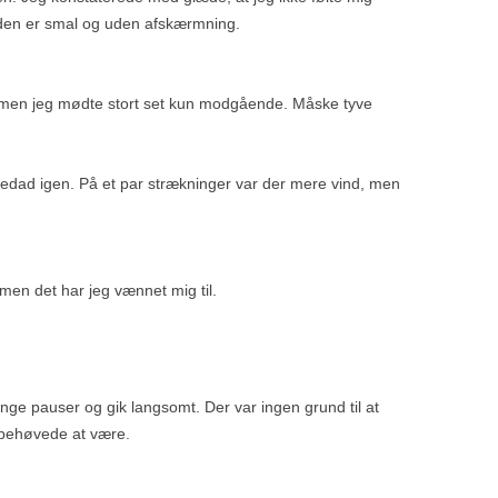
m den er smal og uden afskærmning.
r, men jeg mødte stort set kun modgående. Måske tyve
 nedad igen. På et par strækninger var der mere vind, men
men det har jeg vænnet mig til.
ge pauser og gik langsomt. Der var ingen grund til at
t behøvede at være.