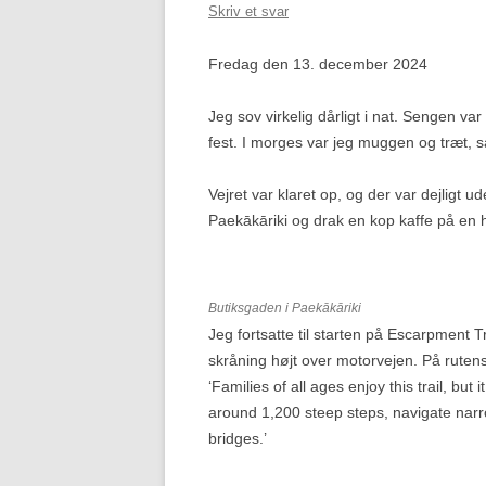
Skriv et svar
Fredag den 13. december 2024
Jeg sov virkelig dårligt i nat. Sengen v
fest. I morges var jeg muggen og træt, s
Vejret var klaret op, og der var dejligt u
Paekākāriki og drak en kop kaffe på en h
Butiksgaden i Paekākāriki
Jeg fortsatte til starten på Escarpment 
skråning højt over motorvejen. På rute
‘Families of all ages enjoy this trail, but
around 1,200 steep steps, navigate narr
bridges.’