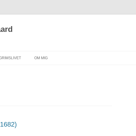
aard
GRIMSLIVET
OM MIG
 1682)