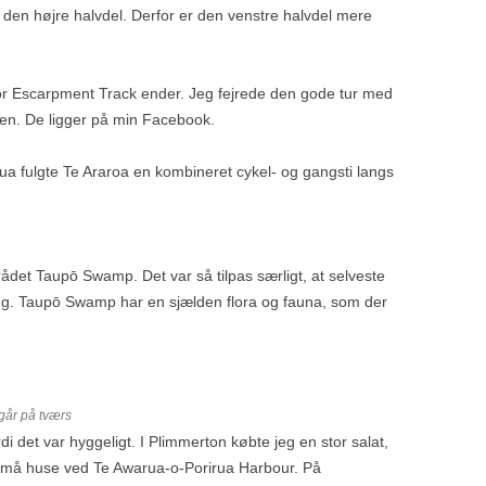
å den højre halvdel. Derfor er den venstre halvdel mere
vor Escarpment Track ender. Jeg fejrede den gode tur med
uren. De ligger på min Facebook.
irua fulgte Te Araroa en kombineret cykel- og gangsti langs
det Taupō Swamp. Det var så tilpas særligt, at selveste
g. Taupō Swamp har en sjælden flora og fauna, som der
går på tværs
i det var hyggeligt. I Plimmerton købte jeg en stor salat,
e små huse ved Te Awarua-o-Porirua Harbour. På