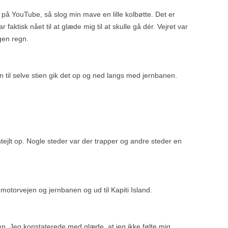
i på YouTube, så slog min mave en lille kolbøtte. Det er
 faktisk nået til at glæde mig til at skulle gå dér. Vejret var
gen regn.
n til selve stien gik det op og ned langs med jernbanen.
tejlt op. Nogle steder var der trapper og andre steder en
l motorvejen og jernbanen og ud til Kapiti Island.
ien. Jeg konstaterede med glæde, at jeg ikke følte mig