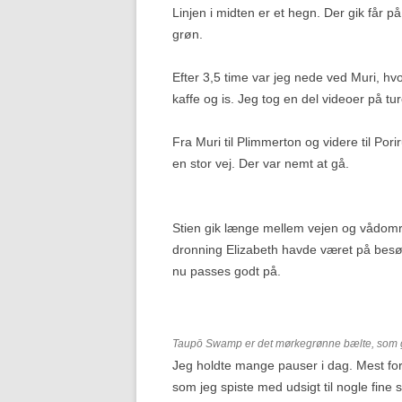
Linjen i midten er et hegn. Der gik får p
grøn.
Efter 3,5 time var jeg nede ved Muri, h
kaffe og is. Jeg tog en del videoer på t
Fra Muri til Plimmerton og videre til Por
en stor vej. Der var nemt at gå.
Stien gik længe mellem vejen og vådområ
dronning Elizabeth havde været på besø
nu passes godt på.
Taupō Swamp er det mørkegrønne bælte, som 
Jeg holdte mange pauser i dag. Mest ford
som jeg spiste med udsigt til nogle fin