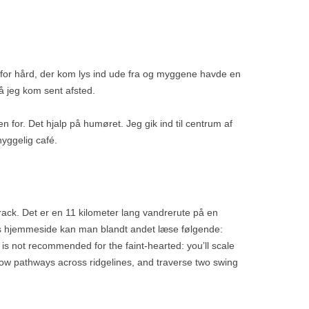
ar for hård, der kom lys ind ude fra og myggene havde en
å jeg kom sent afsted.
den for. Det hjalp på humøret. Jeg gik ind til centrum af
yggelig café.
Track. Det er en 11 kilometer lang vandrerute på en
ns hjemmeside kan man blandt andet læse følgende:
 it is not recommended for the faint-hearted: you’ll scale
ow pathways across ridgelines, and traverse two swing