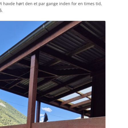
Vi havde hørt den et par gange inden for en times tid,
å.