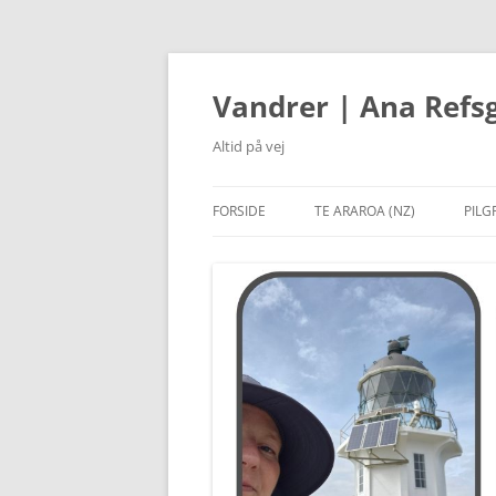
Hop
til
indhold
Vandrer | Ana Refs
Altid på vej
FORSIDE
TE ARAROA (NZ)
PILG