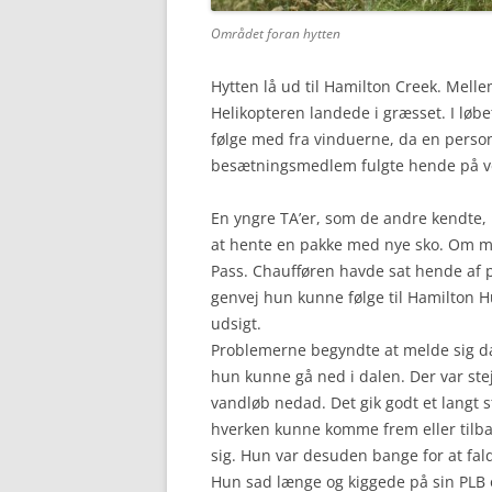
Området foran hytten
Hytten lå ud til Hamilton Creek. Melle
Helikopteren landede i græsset. I løbet
følge med fra vinduerne, da en person
besætningsmedlem fulgte hende på vej
En yngre TA’er, som de andre kendte, 
at hente en pakke med nye sko. Om mo
Pass. Chaufføren havde sat hende af p
genvej hun kunne følge til Hamilton 
udsigt.
Problemerne begyndte at melde sig da
hun kunne gå ned i dalen. Der var stejl
vandløb nedad. Det gik godt et langt s
hverken kunne komme frem eller tilbag
sig. Hun var desuden bange for at fald
Hun sad længe og kiggede på sin PLB 