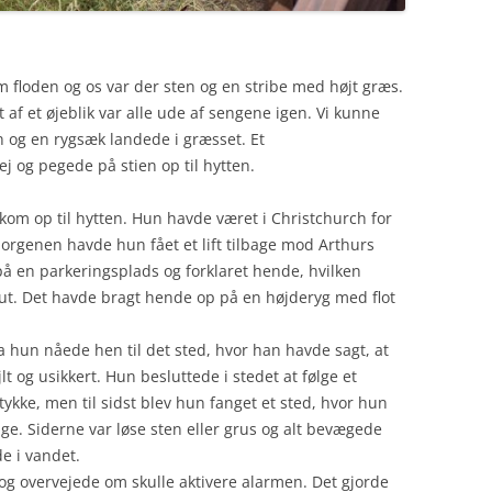
m floden og os var der sten og en stribe med højt græs.
 af et øjeblik var alle ude af sengene igen. Vi kunne
 og en rygsæk landede i græsset. Et
 og pegede på stien op til hytten.
kom op til hytten. Hun havde været i Christchurch for
rgenen havde hun fået et lift tilbage mod Arthurs
å en parkeringsplads og forklaret hende, hvilken
Hut. Det havde bragt hende op på en højderyg med flot
 hun nåede hen til det sted, hvor han havde sagt, at
t og usikkert. Hun besluttede i stedet at følge et
tykke, men til sidst blev hun fanget et sted, hvor hun
e. Siderne var løse sten eller grus og alt bevægede
e i vandet.
og overvejede om skulle aktivere alarmen. Det gjorde