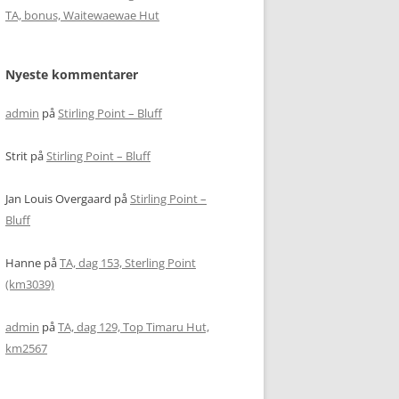
TA, bonus, Waitewaewae Hut
Nyeste kommentarer
admin
på
Stirling Point – Bluff
Strit
på
Stirling Point – Bluff
Jan Louis Overgaard
på
Stirling Point –
Bluff
Hanne
på
TA, dag 153, Sterling Point
(km3039)
admin
på
TA, dag 129, Top Timaru Hut,
km2567