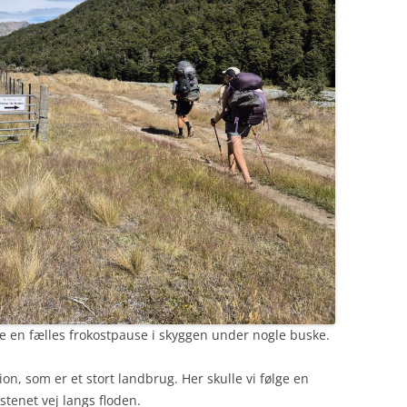
te en fælles frokostpause i skyggen under nogle buske.
on, som er et stort landbrug. Her skulle vi følge en
stenet vej langs floden.