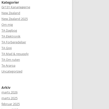
Kategorier
Gr131 Kanarieøerne
New Zealand
New Zealand 2025
Om mig
TA Dagbog
TA Elektronik
TA Forberedelser
TA Grej
TA Mad & resupply
TA Om ruten
Te Araroa
Uncategorized
Arkiv
marts 2026
marts 2025
februar 2025