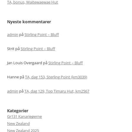
TA, bonus, Waitewaewae Hut
Nyeste kommentarer
admin
på
Stirling Point – Bluff
Strit
på
Stirling Point – Bluff
Jan Louis Overgaard
på
Stirling Point – Bluff
Hanne
på
TA, dag 153, Sterling Point (km3039)
admin
på
TA, dag 129, Top Timaru Hut, km2567
Kategorier
Gr131 Kanarieøerne
New Zealand
New Zealand 2025