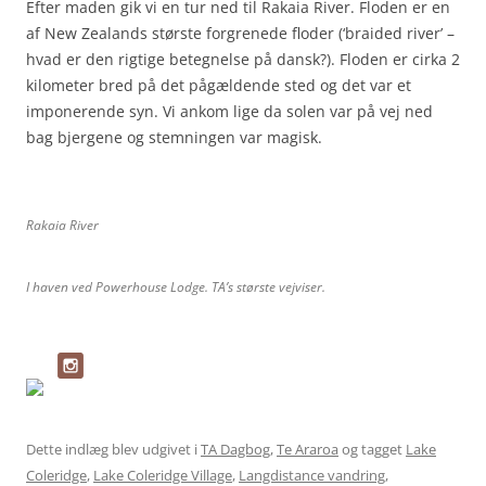
Efter maden gik vi en tur ned til Rakaia River. Floden er en
af New Zealands største forgrenede floder (‘braided river’ –
hvad er den rigtige betegnelse på dansk?). Floden er cirka 2
kilometer bred på det pågældende sted og det var et
imponerende syn. Vi ankom lige da solen var på vej ned
bag bjergene og stemningen var magisk.
Rakaia River
I haven ved Powerhouse Lodge. TA’s største vejviser.
Dette indlæg blev udgivet i
TA Dagbog
,
Te Araroa
og tagget
Lake
Coleridge
,
Lake Coleridge Village
,
Langdistance vandring
,