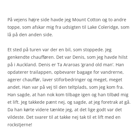
På vejens højre side havde jeg Mount Cotton og to andre
toppe, som afskar mig fra udsigten til Lake Coleridge, som
lå på den anden side.
Et sted på turen var der en bil, som stoppede. Jeg
genkendte chaufføren. Det var Denis, som jeg havde hilst
på i Auckland. Denis er Ta Araroas ‘grand old man’. Han
opdaterer trailappen, opbevarer bagage for vandrerne,
agerer chauffør, laver stiforbedringer og meget, meget
andet. Han var på vej til den teltplads, som jeg kom fra.
Han sagde, at han nok kom tilbage igen og han tilbød mig
et lift. Jeg takkede pænt nej, og sagde, at jeg foretrak at gå.
Da han kørte videre tænkte jeg, at det lige godt var det
vildeste. Det svarer til at takke nej tak til et lift med en
rockstjerne!