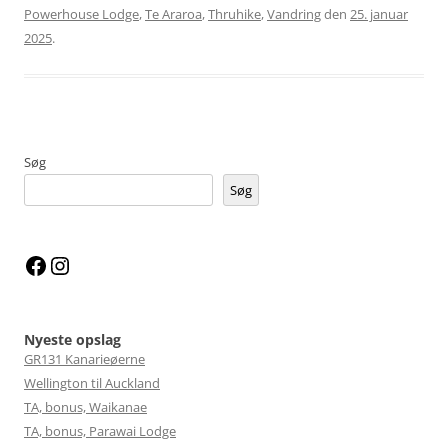
Powerhouse Lodge
,
Te Araroa
,
Thruhike
,
Vandring
den
25. januar
2025
.
Søg
Søg
Facebook
Instagram
Nyeste opslag
GR131 Kanarieøerne
Wellington til Auckland
TA, bonus, Waikanae
TA, bonus, Parawai Lodge