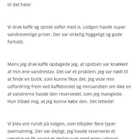
til det hele!
Vi drak kaffe og spiste vafler med is. Lodgen havde super
vandrevenlige priser. Der var virkelig hyggeligt og gode
forhold.
Mens jeg drak kaffe opdagede jeg, at spidsen var knækket
af min ene vandrestav. Det var et problem. Jeg var nødt til
at finde en butik, som kunne fikse det. Jeg viste min
udfordring frem ved kaffebordet og minsandten om ikke en
af vandrerne havde den reservedel, som jeg manglede.
Hun tilbød mig, at jeg kunne købe den. Det lettede!
Vi blev vist rundt på lodgen, som tilbyder flere typer
overnatning. Der var dejligt. Jeg havde reserveret et
værelse og fik anvist et dejligt rum med egen udgang.