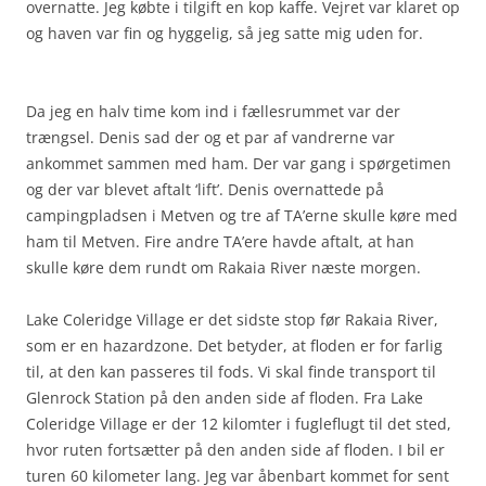
overnatte. Jeg købte i tilgift en kop kaffe. Vejret var klaret op
og haven var fin og hyggelig, så jeg satte mig uden for.
Da jeg en halv time kom ind i fællesrummet var der
trængsel. Denis sad der og et par af vandrerne var
ankommet sammen med ham. Der var gang i spørgetimen
og der var blevet aftalt ‘lift’. Denis overnattede på
campingpladsen i Metven og tre af TA’erne skulle køre med
ham til Metven. Fire andre TA’ere havde aftalt, at han
skulle køre dem rundt om Rakaia River næste morgen.
Lake Coleridge Village er det sidste stop før Rakaia River,
som er en hazardzone. Det betyder, at floden er for farlig
til, at den kan passeres til fods. Vi skal finde transport til
Glenrock Station på den anden side af floden. Fra Lake
Coleridge Village er der 12 kilomter i fugleflugt til det sted,
hvor ruten fortsætter på den anden side af floden. I bil er
turen 60 kilometer lang. Jeg var åbenbart kommet for sent