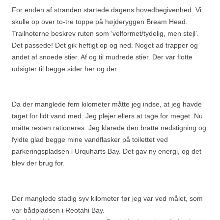
For enden af stranden startede dagens hovedbegivenhed. Vi
skulle op over to-tre toppe på højderyggen Bream Head.
Trailnoterne beskrev ruten som ‘velformet/tydelig, men stejl’.
Det passede! Det gik heftigt op og ned. Noget ad trapper og
andet af snoede stier. Af og til mudrede stier. Der var flotte
udsigter til begge sider her og der.
Da der manglede fem kilometer måtte jeg indse, at jeg havde
taget for lidt vand med. Jeg plejer ellers at tage for meget. Nu
måtte resten rationeres. Jeg klarede den bratte nedstigning og
fyldte glad begge mine vandflasker på toilettet ved
parkeringspladsen i Urquharts Bay. Det gav ny energi, og det
blev der brug for.
Der manglede stadig syv kilometer før jeg var ved målet, som
var bådpladsen i Reotahi Bay.