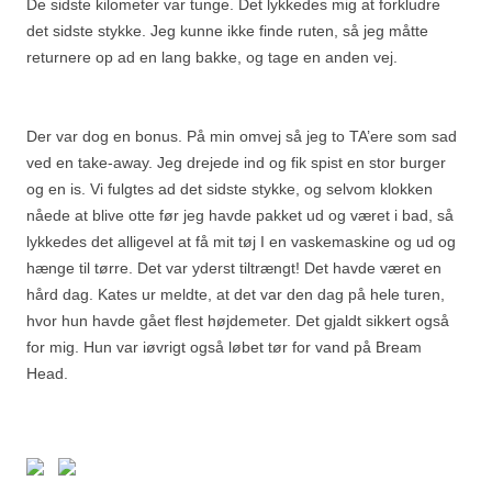
De sidste kilometer var tunge. Det lykkedes mig at forkludre
det sidste stykke. Jeg kunne ikke finde ruten, så jeg måtte
returnere op ad en lang bakke, og tage en anden vej.
Der var dog en bonus. På min omvej så jeg to TA’ere som sad
ved en take-away. Jeg drejede ind og fik spist en stor burger
og en is. Vi fulgtes ad det sidste stykke, og selvom klokken
nåede at blive otte før jeg havde pakket ud og været i bad, så
lykkedes det alligevel at få mit tøj I en vaskemaskine og ud og
hænge til tørre. Det var yderst tiltrængt! Det havde været en
hård dag. Kates ur meldte, at det var den dag på hele turen,
hvor hun havde gået flest højdemeter. Det gjaldt sikkert også
for mig. Hun var iøvrigt også løbet tør for vand på Bream
Head.