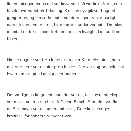
flodmundingen mens det var lavvandet. Vi var fire TA’ere, som
havde overnattet på Tidesong. Klokken syv gik vi tilbage af
gangbroen, og kravlede ned i mudderet igen. Vi var hurtigt
ovre på den anden bred, hvor mere mudder ventede. Det blev
afløst af en tør sti, som førte os op til en kvægfold og ud til en
lille vej.
Næste opgave var tre kilometer op over Kauri Mountain, som
nok nærmere var en stor grøn bakke. Den var dog høj nok til at
levere en pragtfuld udsigt over bugten.
Der var lige så langt ned, som der var op, for næste afdeling
var ni kilometer strandtur på Ocean Beach. Stranden var flot
og Stillehavet var alt andet end stille,. Der skulle lægges
kræfter i, for sandet var meget løst.