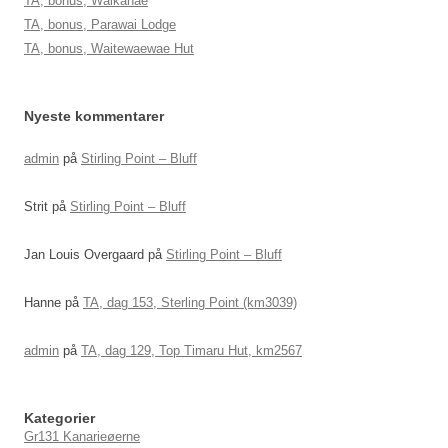
TA, bonus, Waikanae
TA, bonus, Parawai Lodge
TA, bonus, Waitewaewae Hut
Nyeste kommentarer
admin
på
Stirling Point – Bluff
Strit
på
Stirling Point – Bluff
Jan Louis Overgaard
på
Stirling Point – Bluff
Hanne
på
TA, dag 153, Sterling Point (km3039)
admin
på
TA, dag 129, Top Timaru Hut, km2567
Kategorier
Gr131 Kanarieøerne