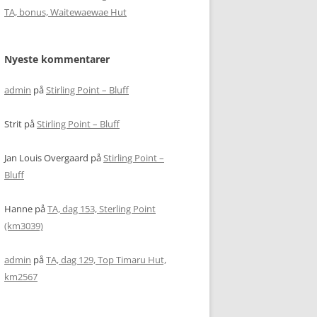
TA, bonus, Waitewaewae Hut
Nyeste kommentarer
admin
på
Stirling Point – Bluff
Strit
på
Stirling Point – Bluff
Jan Louis Overgaard
på
Stirling Point –
Bluff
Hanne
på
TA, dag 153, Sterling Point
(km3039)
admin
på
TA, dag 129, Top Timaru Hut,
km2567