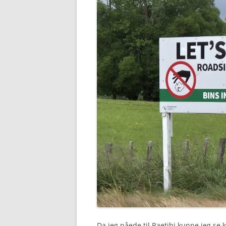
Da jeg nåede til Raetihi kunne jeg se k