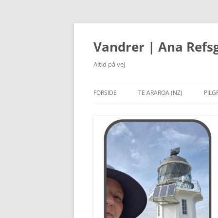
Hop
til
indhold
Vandrer | Ana Refs
Altid på vej
FORSIDE
TE ARAROA (NZ)
PILG