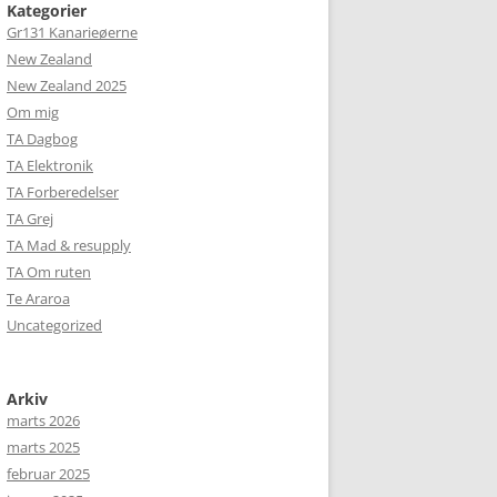
Kategorier
Gr131 Kanarieøerne
New Zealand
New Zealand 2025
Om mig
TA Dagbog
TA Elektronik
TA Forberedelser
TA Grej
TA Mad & resupply
TA Om ruten
Te Araroa
Uncategorized
Arkiv
marts 2026
marts 2025
februar 2025