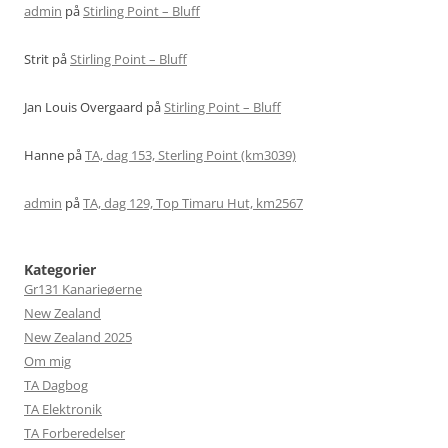
admin
på
Stirling Point – Bluff
Strit
på
Stirling Point – Bluff
Jan Louis Overgaard
på
Stirling Point – Bluff
Hanne
på
TA, dag 153, Sterling Point (km3039)
admin
på
TA, dag 129, Top Timaru Hut, km2567
Kategorier
Gr131 Kanarieøerne
New Zealand
New Zealand 2025
Om mig
TA Dagbog
TA Elektronik
TA Forberedelser