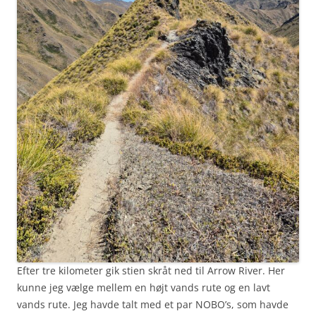
Efter tre kilometer gik stien skråt ned til Arrow River. Her
kunne jeg vælge mellem en højt vands rute og en lavt
vands rute. Jeg havde talt med et par NOBO’s, som havde