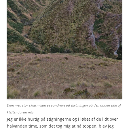
Dem med stor skærm kan se vandrere på skråningen på den anden side af
kløften foran mig
Jeg er ikke hurtig på stigningerne og i løbet af de lidt over
halvanden time, som det tog mig at nå toppen, blev jeg