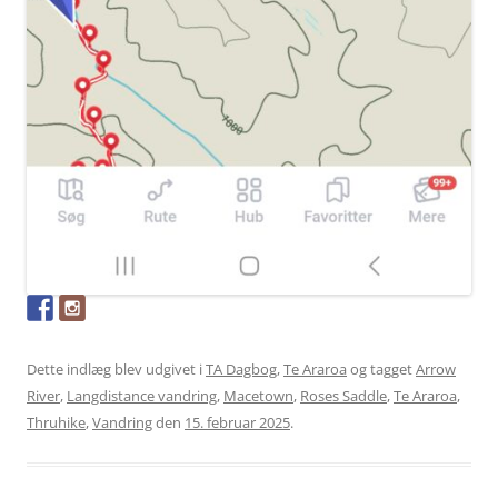
Dette indlæg blev udgivet i
TA Dagbog
,
Te Araroa
og tagget
Arrow
River
,
Langdistance vandring
,
Macetown
,
Roses Saddle
,
Te Araroa
,
Thruhike
,
Vandring
den
15. februar 2025
.