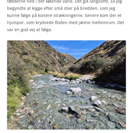
fødderne ned i det kølende vand. Det gik langsomt, så jeg
begyndte at kigge efter små stier på bredden, som jeg
kunne følge på kortere strækningerne. Senere kom der et
hjulspor, som krydsede floden med jævne mellemrum. Det
var en god vej at følge.