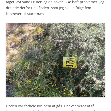
taget lavt vands ruten og de havde ikke haft problemer. Jeg
drejede derfor ud i floden, som jeg skulle følge fem
kilometer til Macetown.
Floden var forholdsvis nem at gå i. Det var skønt at få