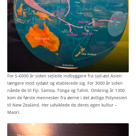
For 5-6000 år siden sejlede indbyggere fra syd-øst Asien
længere mod sydøst og etablerede sig. For 3000 år siden
nåede de til Fiji, Samoa, Tonga og Tahiti. Omkring år 1300
kom de første mennesker fra øerne i det østlige Polynesien
til New Zealand. Her udviklede de deres egen kultur –
Maori.