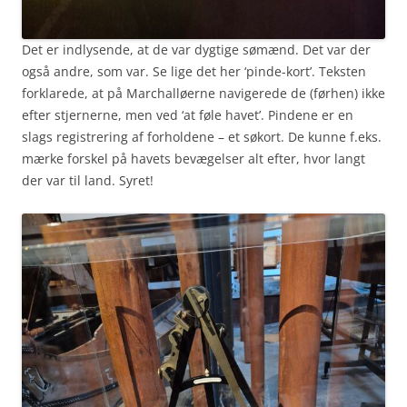
Det er indlysende, at de var dygtige sømænd. Det var der
også andre, som var. Se lige det her ‘pinde-kort’. Teksten
forklarede, at på Marchalløerne navigerede de (førhen) ikke
efter stjernerne, men ved ‘at føle havet’. Pindene er en
slags registrering af forholdene – et søkort. De kunne f.eks.
mærke forskel på havets bevægelser alt efter, hvor langt
der var til land. Syret!