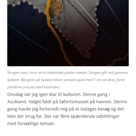
Stregen viser, hvor de to tektoniske plader mødes. Stregen går ned gennem
Sydøen. Bjergene på Sydøen bliver presset opad med 1 cm om året, fordi
pladerne presses mod hinanden.
Onsdag var jeg igen klar til kulturen. Denne gang i
Auckland. Valget faldt på Søfartsmuseet på havnen. Denne
gang havde jeg forberedt mig på et todages besøg og det
blev der brug for. Der var flere spændende udstillinger
med forskellige temaer.