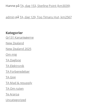
Hanne
på
TA, dag 153, Sterling Point (km3039)
admin
på
TA, dag 129, Top Timaru Hut, km2567
Kategorier
Gr131 Kanarieøerne
New Zealand
New Zealand 2025
Om mig
TA Dagbog
TA Elektronik
TA Forberedelser
TA Grej
TA Mad & resupply
TA Om ruten
Te Araroa
Uncategorized