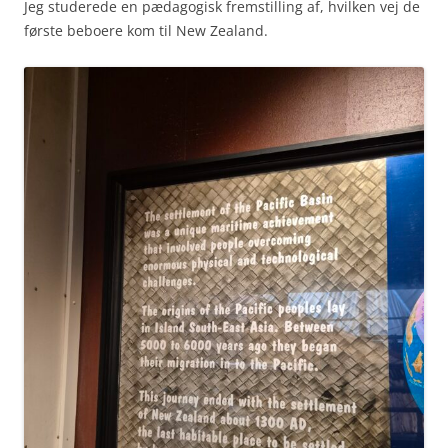
Jeg studerede en pædagogisk fremstilling af, hvilken vej de
første beboere kom til New Zealand.