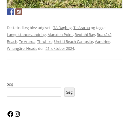
Dette indlæg blev udgivet i
TA Dagbog
,
Te Araroa
og tagget
Langdistance vandring
,
Marsden Point
,
Reotahi Bay
,
Ruakākā
Beach
,
Te Araroa
,
Thruhike
,
Uretiti Beach Campsite
,
Vandring
,
Whangārei Heads
den
21. oktober 2024
.
Søg
Søg
Facebook
Instagram