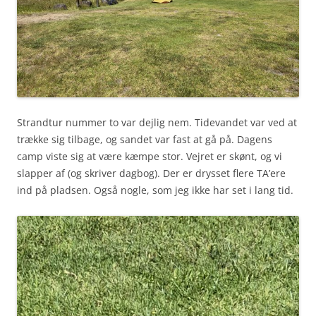
Strandtur nummer to var dejlig nem. Tidevandet var ved at
trække sig tilbage, og sandet var fast at gå på. Dagens
camp viste sig at være kæmpe stor. Vejret er skønt, og vi
slapper af (og skriver dagbog). Der er drysset flere TA’ere
ind på pladsen. Også nogle, som jeg ikke har set i lang tid.