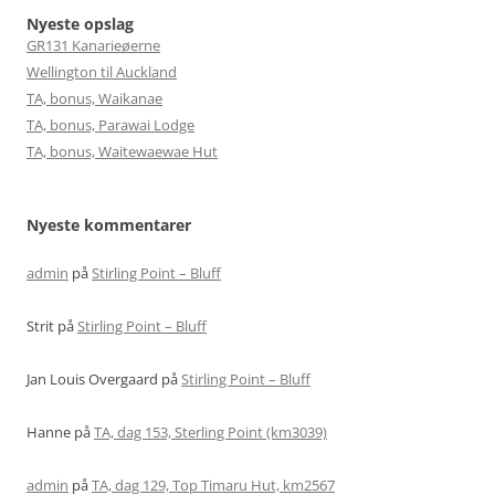
Nyeste opslag
GR131 Kanarieøerne
Wellington til Auckland
TA, bonus, Waikanae
TA, bonus, Parawai Lodge
TA, bonus, Waitewaewae Hut
Nyeste kommentarer
admin
på
Stirling Point – Bluff
Strit
på
Stirling Point – Bluff
Jan Louis Overgaard
på
Stirling Point – Bluff
Hanne
på
TA, dag 153, Sterling Point (km3039)
admin
på
TA, dag 129, Top Timaru Hut, km2567