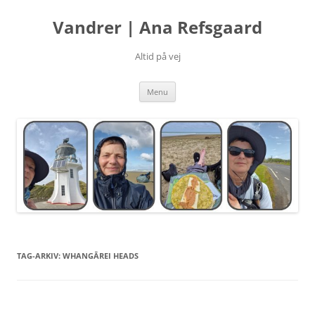
Hop
til
Vandrer | Ana Refsgaard
indhold
Altid på vej
Menu
TAG-ARKIV:
WHANGĀREI HEADS