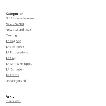
Kategorier
Gr131 Kanarieøerne
New Zealand
New Zealand 2025
Om mig
TA Dagbog
TA Elektronik
TA Forberedelser
TA Grej
TA Mad & resupply
TA Om ruten
Te Araroa
Uncategorized
Arkiv
marts 2026