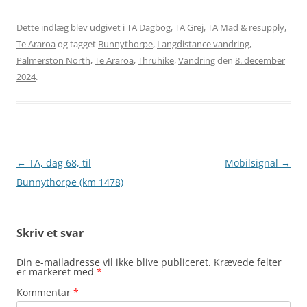
Dette indlæg blev udgivet i
TA Dagbog
,
TA Grej
,
TA Mad & resupply
,
Te Araroa
og tagget
Bunnythorpe
,
Langdistance vandring
,
Palmerston North
,
Te Araroa
,
Thruhike
,
Vandring
den
8. december
2024
.
Indlægsnavigation
←
TA, dag 68, til
Mobilsignal
→
Bunnythorpe (km 1478)
Skriv et svar
Din e-mailadresse vil ikke blive publiceret.
Krævede felter
er markeret med
*
Kommentar
*