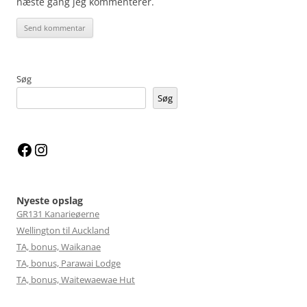
næste gang jeg kommenterer.
Søg
Søg
Facebook
Instagram
Nyeste opslag
GR131 Kanarieøerne
Wellington til Auckland
TA, bonus, Waikanae
TA, bonus, Parawai Lodge
TA, bonus, Waitewaewae Hut