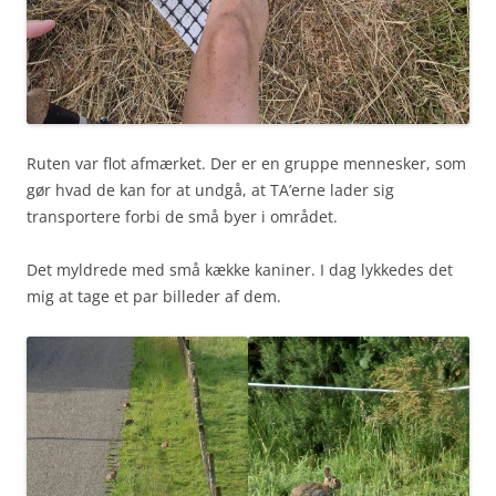
Ruten var flot afmærket. Der er en gruppe mennesker, som
gør hvad de kan for at undgå, at TA’erne lader sig
transportere forbi de små byer i området.
Det myldrede med små kække kaniner. I dag lykkedes det
mig at tage et par billeder af dem.