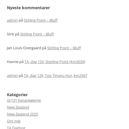
Nyeste kommentarer
admin
på
Stirling Point – Bluff
Strit
på
Stirling Point – Bluff
Jan Louis Overgaard
på
Stirling Point – Bluff
Hanne
på
TA, dag 153, Sterling Point (km3039)
admin
på
TA, dag 129, Top Timaru Hut, km2567
Kategorier
Gr131 Kanarieøerne
New Zealand
New Zealand 2025
Om mig
TA Dagbog