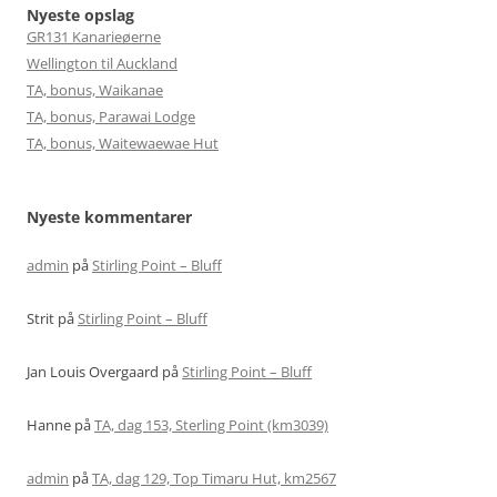
Nyeste opslag
GR131 Kanarieøerne
Wellington til Auckland
TA, bonus, Waikanae
TA, bonus, Parawai Lodge
TA, bonus, Waitewaewae Hut
Nyeste kommentarer
admin
på
Stirling Point – Bluff
Strit
på
Stirling Point – Bluff
Jan Louis Overgaard
på
Stirling Point – Bluff
Hanne
på
TA, dag 153, Sterling Point (km3039)
admin
på
TA, dag 129, Top Timaru Hut, km2567