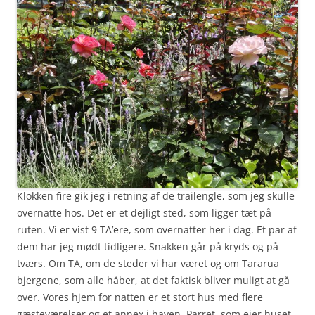
Klokken fire gik jeg i retning af de trailengle, som jeg skulle
overnatte hos. Det er et dejligt sted, som ligger tæt på
ruten. Vi er vist 9 TA’ere, som overnatter her i dag. Et par af
dem har jeg mødt tidligere. Snakken går på kryds og på
tværs. Om TA, om de steder vi har været og om Tararua
bjergene, som alle håber, at det faktisk bliver muligt at gå
over. Vores hjem for natten er et stort hus med flere
gæsteværelser og et annex i haven. Parret, som ejer huset,