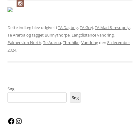
Dette indlæg blev udgivet i
TA Dagbog
,
TA Grej
,
TA Mad & resupply
,
Te Araroa
og tagget
Bunnythorpe
,
Langdistance vandring
,
Palmerston North
,
Te Araroa
,
Thruhike
,
Vandring
den
8. december
2024
.
Søg
Søg
Facebook
Instagram