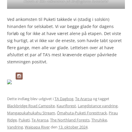
Hunde er ikke velkommen på kiwifuglenes levesteder
Ved ankomsten til Puketi takkede vi (stadig i solskin)
hinanden for selskabet. Vi var begge glade for dagens
forløb og for ikke at have været alene på etapen. Det viste
sig hurtigt, at vi ikke var de eneste, som havde tabt sporet
flere gange, men alle var glade. Lettelsen over at have
afsluttet et par af TA’s mest krævende etaper påvirkede
stemningen positivt.
Dette indlæg blev udgivet i
TA Dagbog
,
Te Araroa
og tagget
Blackbridge Road Campsite
,
Kauriforest
,
Langdistance vandring
,
Mangapukahukahu Stream
,
Ōmahuta-Puketi Foresttrack
,
Pirau
Ridge
,
Puketi
,
Te Araroa
,
The Northland Forests
,
Thruhike
,
Vandring
,
Waipapa River
den
13. oktober 2024
.