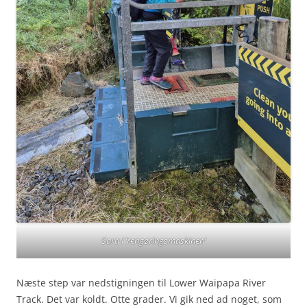
Sara i ‘rengøringsmaskinen’
Næste step var nedstigningen til Lower Waipapa River
Track. Det var koldt. Otte grader. Vi gik ned ad noget, som