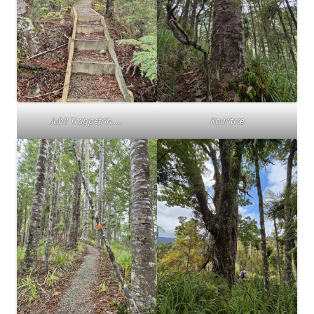
Jubi! Trappetrin…..
Kauritræ