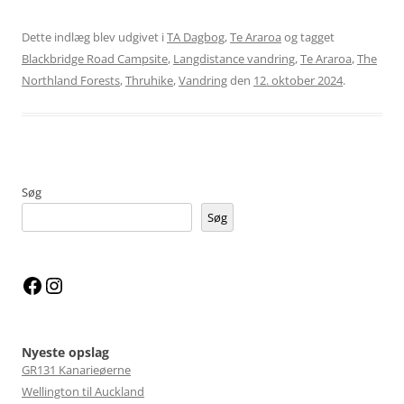
Dette indlæg blev udgivet i
TA Dagbog
,
Te Araroa
og tagget
Blackbridge Road Campsite
,
Langdistance vandring
,
Te Araroa
,
The
Northland Forests
,
Thruhike
,
Vandring
den
12. oktober 2024
.
Søg
Søg
Facebook
Instagram
Nyeste opslag
GR131 Kanarieøerne
Wellington til Auckland