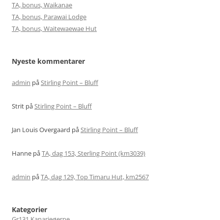
TA, bonus, Waikanae
TA, bonus, Parawai Lodge
TA, bonus, Waitewaewae Hut
Nyeste kommentarer
admin
på
Stirling Point – Bluff
Strit
på
Stirling Point – Bluff
Jan Louis Overgaard
på
Stirling Point – Bluff
Hanne
på
TA, dag 153, Sterling Point (km3039)
admin
på
TA, dag 129, Top Timaru Hut, km2567
Kategorier
Gr131 Kanarieøerne