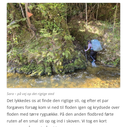
Sara – på vej op det rigtige sted
Det lykkedes os at finde den rigtige sti, og efter et par
forgæves forsøg kom vi ned til floden igen og krydsede over
floden med tørre rygsække. På den anden flodbred førte
ruten af en smal sti op og ind i skoven. Vi tog en kort