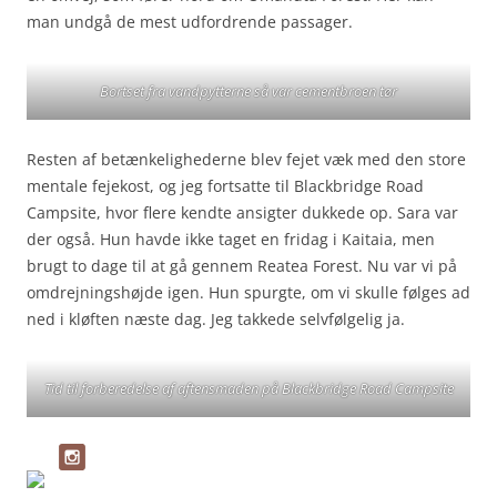
man undgå de mest udfordrende passager.
Bortset fra vandpytterne så var cementbroen tør
Resten af betænkelighederne blev fejet væk med den store
mentale fejekost, og jeg fortsatte til Blackbridge Road
Campsite, hvor flere kendte ansigter dukkede op. Sara var
der også. Hun havde ikke taget en fridag i Kaitaia, men
brugt to dage til at gå gennem Reatea Forest. Nu var vi på
omdrejningshøjde igen. Hun spurgte, om vi skulle følges ad
ned i kløften næste dag. Jeg takkede selvfølgelig ja.
Tid til forberedelse af aftensmaden på Blackbridge Road Campsite