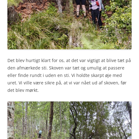
Det blev hurtigt klart for os, at det var vigtigt at blive tæt på
den afmærkede sti. Skoven var tæt og umulig at passere
eller finde rundt i uden en sti. Vi holdte skarpt øje med
uret. Vi ville være sikre på, at vi var nået ud af skoven, før
det blev mørkt.