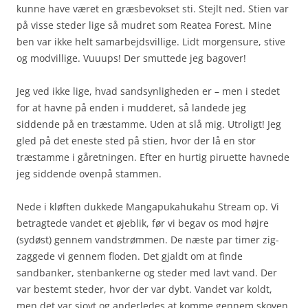
kunne have været en græsbevokset sti. Stejlt ned. Stien var
på visse steder lige så mudret som Reatea Forest. Mine
ben var ikke helt samarbejdsvillige. Lidt morgensure, stive
og modvillige. Vuuups! Der smuttede jeg bagover!
Jeg ved ikke lige, hvad sandsynligheden er – men i stedet
for at havne på enden i mudderet, så landede jeg
siddende på en træstamme. Uden at slå mig. Utroligt! Jeg
gled på det eneste sted på stien, hvor der lå en stor
træstamme i gåretningen. Efter en hurtig piruette havnede
jeg siddende ovenpå stammen.
Nede i kløften dukkede Mangapukahukahu Stream op. Vi
betragtede vandet et øjeblik, før vi begav os mod højre
(sydøst) gennem vandstrømmen. De næste par timer zig-
zaggede vi gennem floden. Det gjaldt om at finde
sandbanker, stenbankerne og steder med lavt vand. Der
var bestemt steder, hvor der var dybt. Vandet var koldt,
men det var sjovt og anderledes at komme gennem skoven