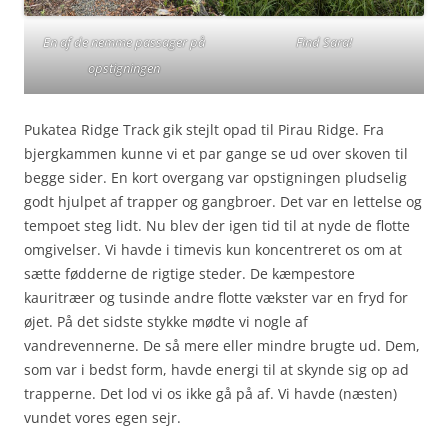
En af de nemme passager på
Find Sara!
opstigningen
Pukatea Ridge Track gik stejlt opad til Pirau Ridge. Fra
bjergkammen kunne vi et par gange se ud over skoven til
begge sider. En kort overgang var opstigningen pludselig
godt hjulpet af trapper og gangbroer. Det var en lettelse og
tempoet steg lidt. Nu blev der igen tid til at nyde de flotte
omgivelser. Vi havde i timevis kun koncentreret os om at
sætte fødderne de rigtige steder. De kæmpestore
kauritræer og tusinde andre flotte vækster var en fryd for
øjet. På det sidste stykke mødte vi nogle af
vandrevennerne. De så mere eller mindre brugte ud. Dem,
som var i bedst form, havde energi til at skynde sig op ad
trapperne. Det lod vi os ikke gå på af. Vi havde (næsten)
vundet vores egen sejr.