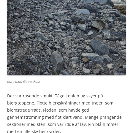
Kurs mod Goats Pass
Der var rasende smukt. Tåge i dalen og skyer på
bjergtoppene. Flotte bjergskråninger med træer, som
blomstrede ‘rødt’. Floden, som havde god
gennemstrømning med flot klart vand. Mange prangende
sektioner med sten, som var røde af lav. Fin blå himmel
med en lille sky her og der.