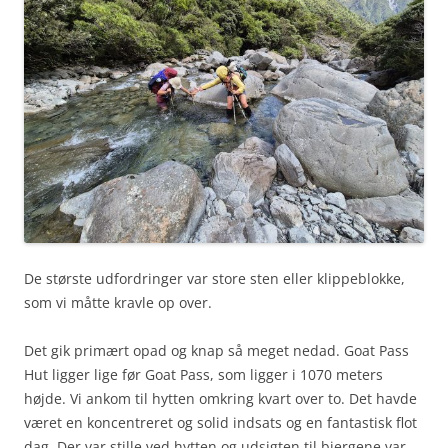
De største udfordringer var store sten eller klippeblokke,
som vi måtte kravle op over.
Det gik primært opad og knap så meget nedad. Goat Pass
Hut ligger lige før Goat Pass, som ligger i 1070 meters
højde. Vi ankom til hytten omkring kvart over to. Det havde
været en koncentreret og solid indsats og en fantastisk flot
dag. Der var stille ved hytten og udsigten til bjergene var