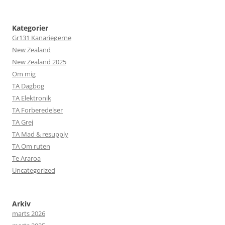
Kategorier
Gr131 Kanarieøerne
New Zealand
New Zealand 2025
Om mig
TA Dagbog
TA Elektronik
TA Forberedelser
TA Grej
TA Mad & resupply
TA Om ruten
Te Araroa
Uncategorized
Arkiv
marts 2026