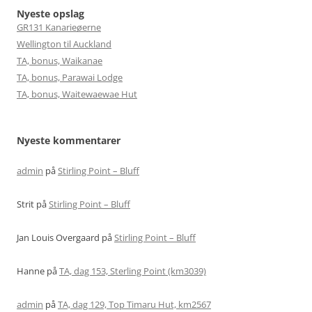
Nyeste opslag
GR131 Kanarieøerne
Wellington til Auckland
TA, bonus, Waikanae
TA, bonus, Parawai Lodge
TA, bonus, Waitewaewae Hut
Nyeste kommentarer
admin
på
Stirling Point – Bluff
Strit
på
Stirling Point – Bluff
Jan Louis Overgaard
på
Stirling Point – Bluff
Hanne
på
TA, dag 153, Sterling Point (km3039)
admin
på
TA, dag 129, Top Timaru Hut, km2567