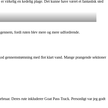
r virkelig en kedelig plage. Det kunne have været et fantastisk sted
n igennem, fordi ruten blev mere og mere udfordrende.
e god gennemstrømning med flot klart vand. Mange prangende sektioner
i februar. Deres rute inkluderer Goat Pass Track. Personligt var jeg godt