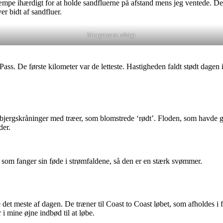
mpe ihærdigt for at holde sandfluerne på afstand mens jeg ventede. De e
er bidt af sandfluer.
Morgenens udsigt
 Pass. De første kilometer var de letteste. Hastigheden faldt stødt dage
e bjergskråninger med træer, som blomstrede ‘rødt’. Floden, som havd
der.
, som fanger sin føde i strømfaldene, så den er en stærk svømmer.
atte det meste af dagen. De træner til Coast to Coast løbet, som afholdes 
 i mine øjne indbød til at løbe.