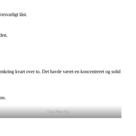
rsvarligt låst.
den.
omkring kvart over to. Det havde været en koncentreret og solid
ion.
Goat Pass Hut