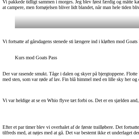
Vi pakkede tidligt sammen i morges. Jeg blev først færdig og måtte kæ
at campere, men fornøjelsen bliver lidt blandet, når man hele tiden bliv
Vi fortsatte af gårsdagens stenede sti længere ind i kløften mod Goats
Kurs mod Goats Pass
Der var rasende smukt. Tåge i dalen og skyer på bjergtoppene. Flott
med sten, som var røde af lav. Fin blå himmel med en lille sky her og 
Vi var heldige at se en Whio flyve tæt forbi os. Det er en sjælden and
Efter et par timer blev vi overhalet af de første trailløbere. Det forts
tilfreds med, at nøjes med at gå. Det var bestemt ikke et underlaget der