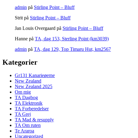
admin
på
Stirling Point – Bluff
Strit
på
Stirling Point – Bluff
Jan Louis Overgaard
på
Stirling Point – Bluff
Hanne
på
TA, dag 153, Sterling Point (km3039)
admin
på
TA, dag 129, Top Timaru Hut, km2567
Kategorier
Gr131 Kanarieøerne
New Zealand
New Zealand 2025
Om mig
TA Dagbog
TA Elektronik
TA Forberedelser
TA Grej
TA Mad & resupply
TA Om ruten
Te Araroa
Uncategorized