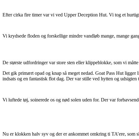
Efter cirka fire timer var vi ved Upper Deception Hut. Vi tog et hurtigt
Vi krydsede floden og forskellige mindre vandløb mange, mange gange i
De største udfordringer var store sten eller klippeblokke, som vi måtte
Det gik primært opad og knap så meget nedad. Goat Pass Hut ligger li
indsats og en fantastisk flot dag. Der var stille ved hytten og udsigten 
Vi luftede tøj, soinerede os og nød solen uden for. Der var forbavsend
Nu er klokken halv syv og der er ankommet omkring ti TA’ere, som skal