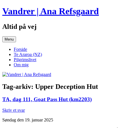
Hop
Vandrer | Ana Refsgaard
til
indhold
Altid på vej
Menu
Forside
Te Araroa (NZ)
Pilgrimslivet
Om mig
Tag-arkiv:
Upper Deception Hut
TA, dag 111, Goat Pass Hut (km2203)
Skriv et svar
Søndag den 19. januar 2025