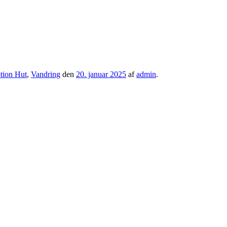
tion Hut
,
Vandring
den
20. januar 2025
af
admin
.