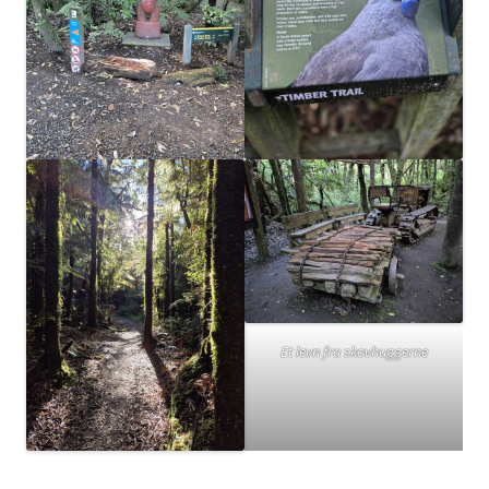
Et levn fra skovhuggerne