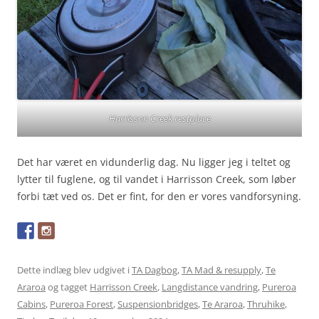
Harrisson Creek restplace
Det har været en vidunderlig dag. Nu ligger jeg i teltet og
lytter til fuglene, og til vandet i Harrisson Creek, som løber
forbi tæt ved os. Det er fint, for den er vores vandforsyning.
Dette indlæg blev udgivet i
TA Dagbog
,
TA Mad & resupply
,
Te
Araroa
og tagget
Harrisson Creek
,
Langdistance vandring
,
Pureroa
Cabins
,
Pureroa Forest
,
Suspensionbridges
,
Te Araroa
,
Thruhike
,