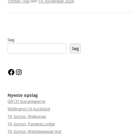
Timber Trail
den
19. november 2024
.
Søg
Søg
Facebook
Instagram
Nyeste opslag
GR131 Kanarieøerne
Wellington til Auckland
TA, bonus, Waikanae
TA, bonus, Parawai Lodge
TA, bonus, Waitewaewae Hut