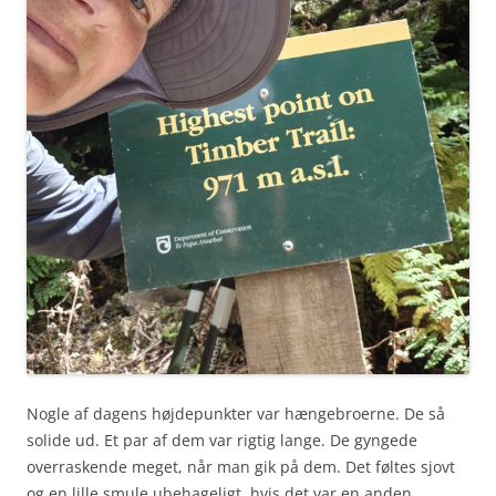
Nogle af dagens højdepunkter var hængebroerne. De så
solide ud. Et par af dem var rigtig lange. De gyngede
overraskende meget, når man gik på dem. Det føltes sjovt
og en lille smule ubehageligt, hvis det var en anden