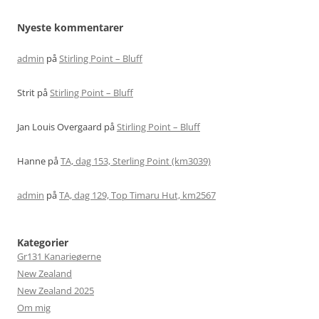
Nyeste kommentarer
admin
på
Stirling Point – Bluff
Strit
på
Stirling Point – Bluff
Jan Louis Overgaard
på
Stirling Point – Bluff
Hanne
på
TA, dag 153, Sterling Point (km3039)
admin
på
TA, dag 129, Top Timaru Hut, km2567
Kategorier
Gr131 Kanarieøerne
New Zealand
New Zealand 2025
Om mig