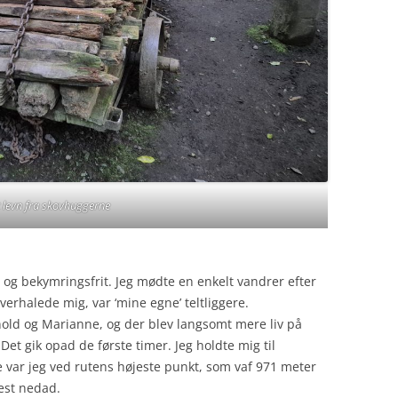
t levn fra skovhuggerne
 og bekymringsfrit. Jeg mødte en enkelt vandrer efter
overhalede mig, var ‘mine egne’ teltliggere.
ld og Marianne, og der blev langsomt mere liv på
. Det gik opad de første timer. Jeg holdte mig til
ve var jeg ved rutens højeste punkt, som vaf 971 meter
est nedad.