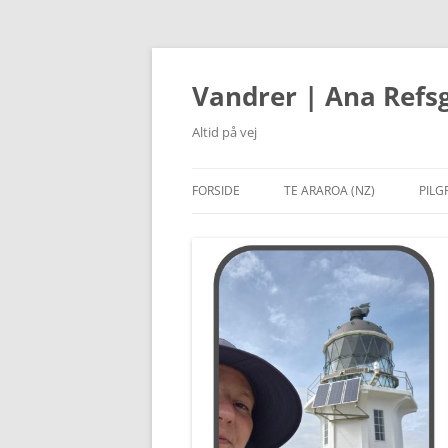
Hop
til
indhold
Vandrer | Ana Refs
Altid på vej
FORSIDE
TE ARAROA (NZ)
PILG