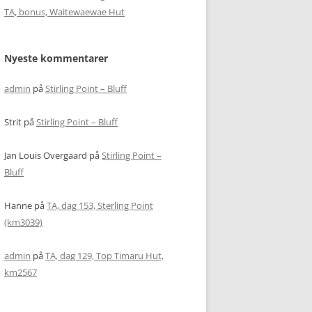
TA, bonus, Waitewaewae Hut
Nyeste kommentarer
admin
på
Stirling Point – Bluff
Strit
på
Stirling Point – Bluff
Jan Louis Overgaard
på
Stirling Point –
Bluff
Hanne
på
TA, dag 153, Sterling Point
(km3039)
admin
på
TA, dag 129, Top Timaru Hut,
km2567