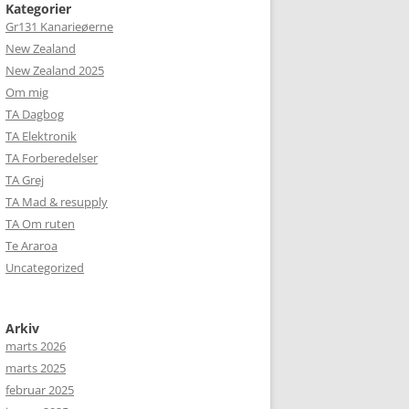
Kategorier
Gr131 Kanarieøerne
New Zealand
New Zealand 2025
Om mig
TA Dagbog
TA Elektronik
TA Forberedelser
TA Grej
TA Mad & resupply
TA Om ruten
Te Araroa
Uncategorized
Arkiv
marts 2026
marts 2025
februar 2025